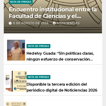
NOTA DE PRENSA
Encuentro institucional entre la
Facultad de Ciencias y el
Ministerio de Ciencia y
6 DE AGOSTO DE 2026
NOTICIENCIAS
Tecnología
NOTA DE PRENSA
Hedelvy Guada: “Sin políticas claras,
ningún esfuerzo de conservación
rendirá frutos”
NOTA DE PRENSA
Disponible la tercera edición del
periódico digital de Noticiencias 2026