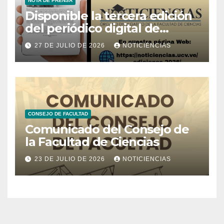
NOTA DE PRENSA
Disponible la tercera edición
del periódico digital de
Noticiencias 2026
27 DE JULIO DE 2026
NOTICIENCIAS
CONSEJO DE FACULTAD
Comunicado del Consejo de
la Facultad de Ciencias
23 DE JULIO DE 2026
NOTICIENCIAS