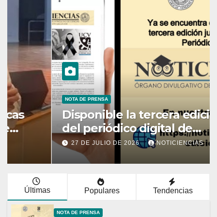
NOTA DE PRENSA
Disponible la tercera edición
del periódico digital de
Noticiencias 2026
27 DE JULIO DE 2026
NOTICIENCIAS
Últimas
Populares
Tendencias
NOTA DE PRENSA