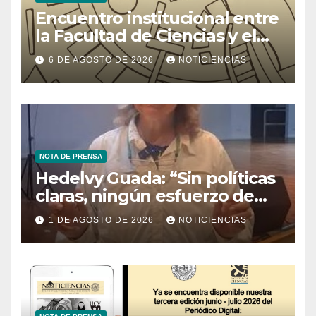
Encuentro institucional entre
la Facultad de Ciencias y el
Ministerio de Ciencia y
6 DE AGOSTO DE 2026
NOTICIENCIAS
Tecnología
NOTA DE PRENSA
Hedelvy Guada: “Sin políticas
claras, ningún esfuerzo de
conservación rendirá frutos”
1 DE AGOSTO DE 2026
NOTICIENCIAS