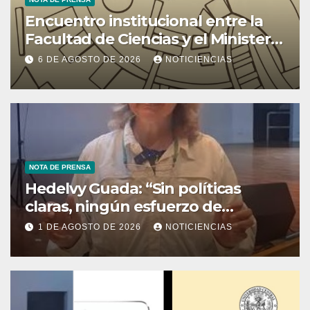
Encuentro institucional entre la
Facultad de Ciencias y el Ministerio
de Ciencia y Tecnología
6 DE AGOSTO DE 2026
NOTICIENCIAS
NOTA DE PRENSA
Hedelvy Guada: “Sin políticas
claras, ningún esfuerzo de
conservación rendirá frutos”
1 DE AGOSTO DE 2026
NOTICIENCIAS