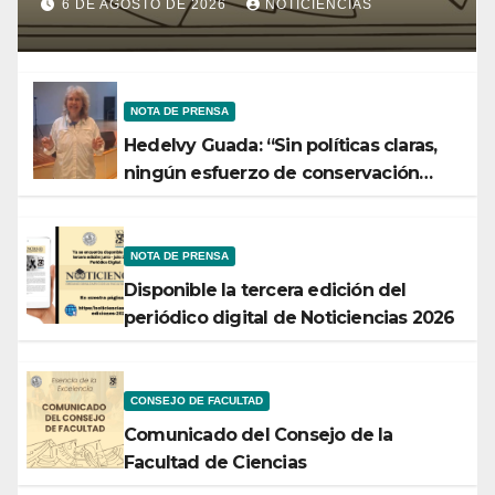
Ministerio de Ciencia y
6 DE AGOSTO DE 2026
NOTICIENCIAS
Tecnología
NOTA DE PRENSA
Hedelvy Guada: “Sin políticas claras,
ningún esfuerzo de conservación
rendirá frutos”
NOTA DE PRENSA
Disponible la tercera edición del
periódico digital de Noticiencias 2026
CONSEJO DE FACULTAD
Comunicado del Consejo de la
Facultad de Ciencias