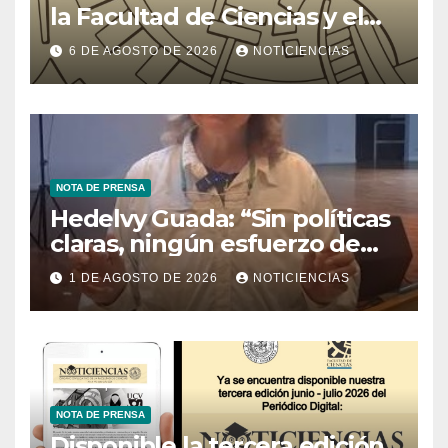
la Facultad de Ciencias y el
Ministerio de Ciencia y
6 DE AGOSTO DE 2026
NOTICIENCIAS
Tecnología
NOTA DE PRENSA
Hedelvy Guada: “Sin políticas
claras, ningún esfuerzo de
conservación rendirá frutos”
1 DE AGOSTO DE 2026
NOTICIENCIAS
NOTA DE PRENSA
Disponible la tercera edición