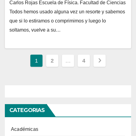
Carlos Rojas Escuela de Física. Facultad de Ciencias
Todos hemos usado alguna vez un resorte y sabemos
que si lo estiramos o comprimimos y luego lo
soltamos, vuelve a su…
Paginación
1
2
…
4
de
entradas
CATEGORIAS
Académicas