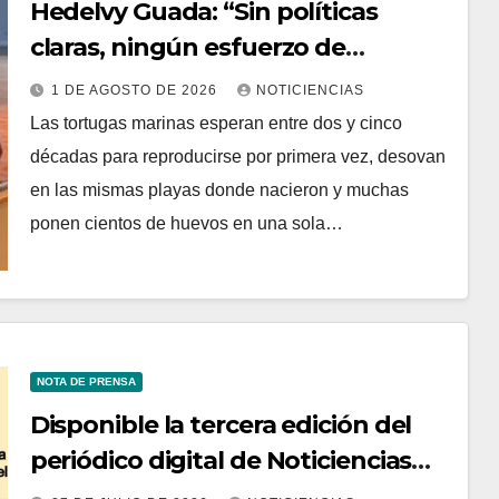
Hedelvy Guada: “Sin políticas
claras, ningún esfuerzo de
conservación rendirá frutos”
1 DE AGOSTO DE 2026
NOTICIENCIAS
Las tortugas marinas esperan entre dos y cinco
décadas para reproducirse por primera vez, desovan
en las mismas playas donde nacieron y muchas
ponen cientos de huevos en una sola…
NOTA DE PRENSA
Disponible la tercera edición del
periódico digital de Noticiencias
2026