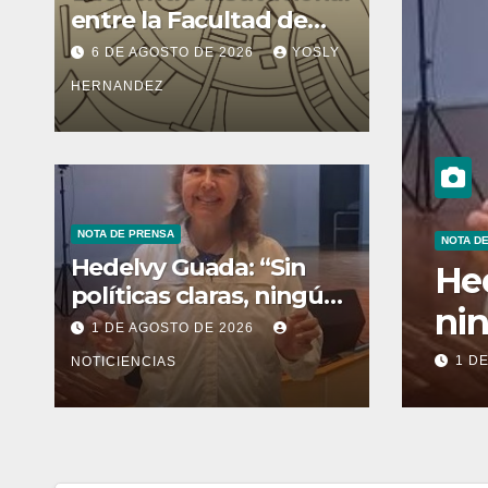
entre la Facultad de
Ciencias y el Ministerio
6 DE AGOSTO DE 2026
YOSLY
de Ciencia y Tecnología
HERNANDEZ
NOTA DE PRENSA
NOT
Hedelvy Guada: “Sin
a: “Sin políticas claras,
D
políticas claras, ningún
erzo de conservación
p
esfuerzo de
1 DE AGOSTO DE 2026
conservación rendirá
os”
2
NOTICIENCIAS
2
NOTICIENCIAS
frutos”