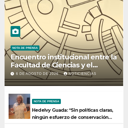
NOTA DE PRENSA
Encuentro institucional entre la
Facultad de Ciencias y el
Ministerio de Ciencia y
6 DE AGOSTO DE 2026
NOTICIENCIAS
Tecnología
NOTA DE PRENSA
Hedelvy Guada: “Sin políticas claras,
ningún esfuerzo de conservación
rendirá frutos”