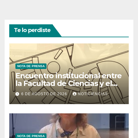
Te lo perdiste
NOTA DE PRENSA
Encuentro institucional entre
la Facultad de Ciencias y el
Ministerio de Ciencia y
6 DE AGOSTO DE 2026
NOTICIENCIAS
Tecnología
NOTA DE PRENSA