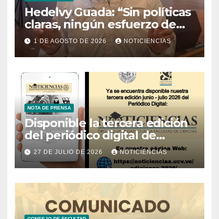
Hedelvy Guada: “Sin políticas
claras, ningún esfuerzo de
conservación rendirá frutos”
1 DE AGOSTO DE 2026
NOTICIENCIAS
NOTA DE PRENSA
Disponible la tercera edición
del periódico digital de
Noticiencias 2026
27 DE JULIO DE 2026
NOTICIENCIAS
CONSEJO DE FACULTAD