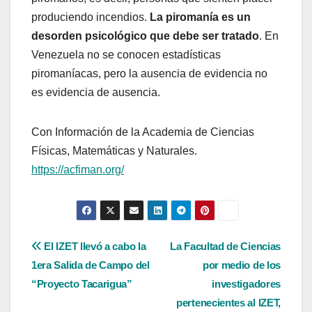
produciendo incendios.
La piromanía es un
desorden psicológico que debe ser tratado
. En
Venezuela no se conocen estadísticas
piromaníacas, pero la ausencia de evidencia no
es evidencia de ausencia.
Con Información de la Academia de Ciencias
Físicas, Matemáticas y Naturales.
https://acfiman.org/
Navegación
El IZET llevó a cabo la
La Facultad de Ciencias
1era Salida de Campo del
por medio de los
de
“Proyecto Tacarigua”
investigadores
entradas
pertenecientes al IZET,