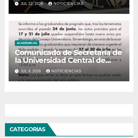
JUL 22, 2026
NOTICIENCIAS
ACADÉMICAS
Comunicado de Secretaría de
la Universidad Central de
Venezuela
JUL 9, 2026
NOTICIENCIAS
CATEGORIAS