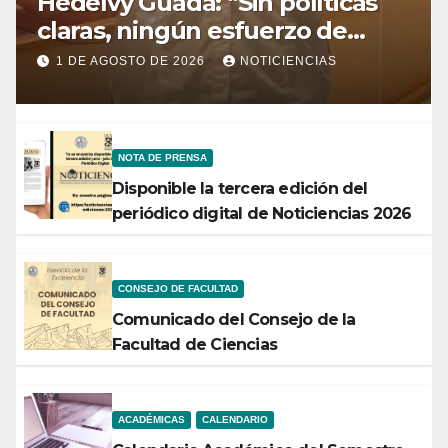
Hedelvy Guada: “Sin políticas
claras, ningún esfuerzo de
conservación rendirá frutos”
1 DE AGOSTO DE 2026
NOTICIENCIAS
NOTA DE PRENSA
Disponible la tercera edición del
periódico digital de Noticiencias 2026
CONSEJO DE FACULTAD
Comunicado del Consejo de la
Facultad de Ciencias
ACADÉMICAS
CALENDARIO