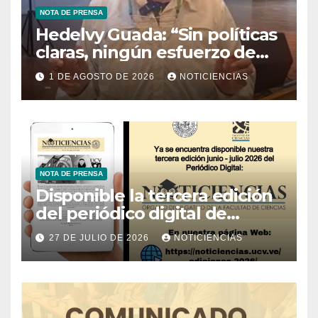
NOTA DE PRENSA
Hedelvy Guada: “Sin políticas
claras, ningún esfuerzo de
conservación rendirá frutos”
1 DE AGOSTO DE 2026
NOTICIENCIAS
NOTA DE PRENSA
Disponible la tercera edición
del periódico digital de
Noticiencias 2026
27 DE JULIO DE 2026
NOTICIENCIAS