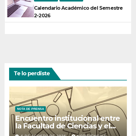
Calendario Académico del Semestre
2-2026
Te lo perdiste
NOTA DE PRENSA
Encuentro institucional entre
la Facultad de Ciencias y el
Ministerio de Ciencia y