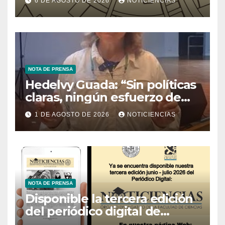
6 DE AGOSTO DE 2026
NOTICIENCIAS
Tecnología
NOTA DE PRENSA
Hedelvy Guada: “Sin políticas
claras, ningún esfuerzo de
conservación rendirá frutos”
1 DE AGOSTO DE 2026
NOTICIENCIAS
NOTA DE PRENSA
Disponible la tercera edición
del periódico digital de
Noticiencias 2026