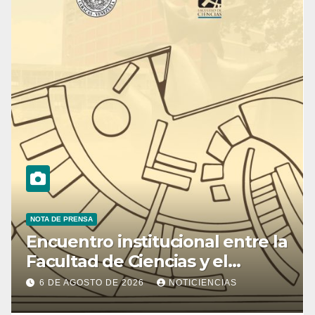
NOTA DE PRENSA
Encuentro institucional entre la
Facultad de Ciencias y el
Ministerio de Ciencia y
6 DE AGOSTO DE 2026
NOTICIENCIAS
Tecnología