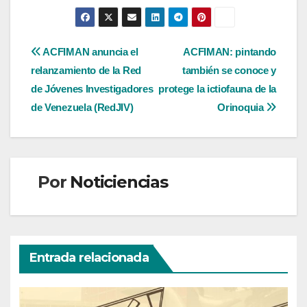
Navegación
ACFIMAN anuncia el
ACFIMAN: pintando
relanzamiento de la Red
también se conoce y
de
de Jóvenes Investigadores
protege la ictiofauna de la
entradas
de Venezuela (RedJIV)
Orinoquia
Por
Noticiencias
Entrada relacionada