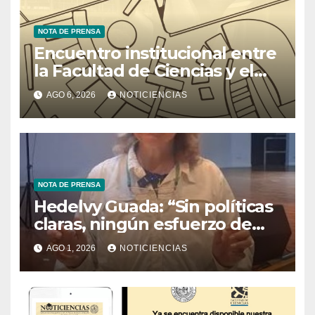
NOTA DE PRENSA
Encuentro institucional entre
la Facultad de Ciencias y el
Ministerio de Ciencia y
AGO 6, 2026
NOTICIENCIAS
Tecnología
NOTA DE PRENSA
Hedelvy Guada: “Sin políticas
claras, ningún esfuerzo de
conservación rendirá frutos”
AGO 1, 2026
NOTICIENCIAS