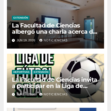
EXTENSIÓN
La Facultad de Ciencias
albergó una charla acerca de
la transformación hacia la
JUN 19, 2026
NOTICIENCIAS
refrigeración sostenible
DEPORTIVAS
EXTENSIÓN
La Facultad de Ciencias invita
a participar en la Liga de
Fútbol Sala
JUN 18, 2026
NOTICIENCIAS