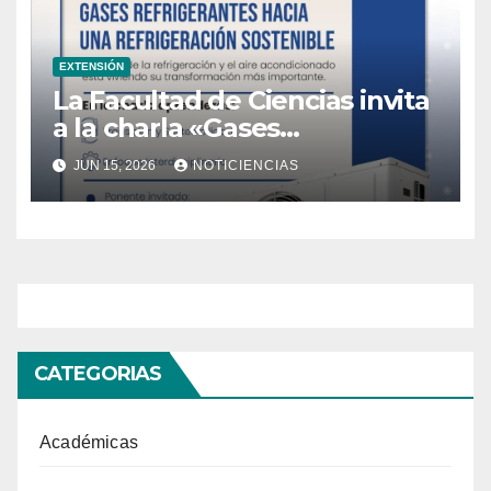
EXTENSIÓN
La Facultad de Ciencias invita
a la charla «Gases
refrigerantes, hacia una
JUN 15, 2026
NOTICIENCIAS
refrigeración sostenible»
CATEGORIAS
Académicas