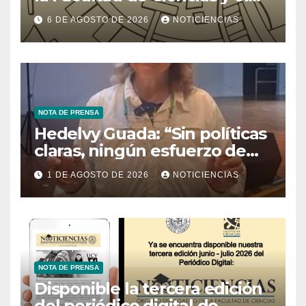
Ministerio de Ciencia y
6 DE AGOSTO DE 2026
NOTICIENCIAS
Tecnología
NOTA DE PRENSA
Hedelvy Guada: “Sin políticas
claras, ningún esfuerzo de
conservación rendirá frutos”
1 DE AGOSTO DE 2026
NOTICIENCIAS
NOTA DE PRENSA
Disponible la tercera edición
del periódico digital de