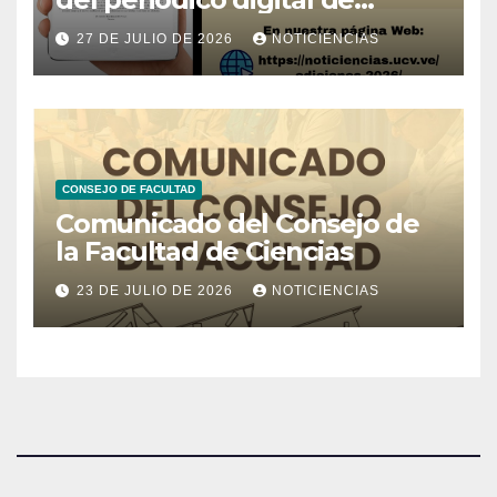
Noticiencias 2026
27 DE JULIO DE 2026
NOTICIENCIAS
CONSEJO DE FACULTAD
Comunicado del Consejo de
la Facultad de Ciencias
23 DE JULIO DE 2026
NOTICIENCIAS