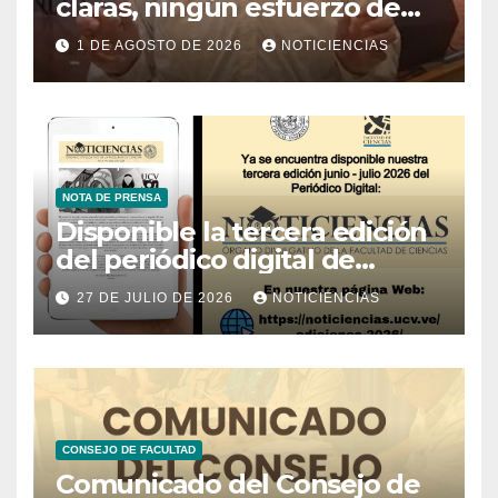
claras, ningún esfuerzo de
conservación rendirá frutos”
1 DE AGOSTO DE 2026
NOTICIENCIAS
NOTA DE PRENSA
Disponible la tercera edición
del periódico digital de
Noticiencias 2026
27 DE JULIO DE 2026
NOTICIENCIAS
CONSEJO DE FACULTAD
Comunicado del Consejo de