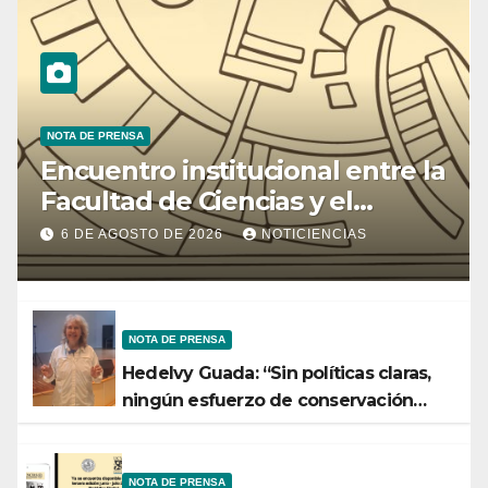
NOTA DE PRENSA
Encuentro institucional entre la
Facultad de Ciencias y el
Ministerio de Ciencia y
6 DE AGOSTO DE 2026
NOTICIENCIAS
Tecnología
NOTA DE PRENSA
Hedelvy Guada: “Sin políticas claras,
ningún esfuerzo de conservación
rendirá frutos”
NOTA DE PRENSA