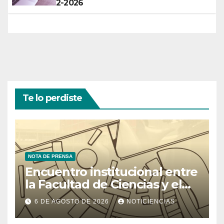
2-2026
Te lo perdiste
NOTA DE PRENSA
Encuentro institucional entre
la Facultad de Ciencias y el
Ministerio de Ciencia y
6 DE AGOSTO DE 2026
NOTICIENCIAS
Tecnología