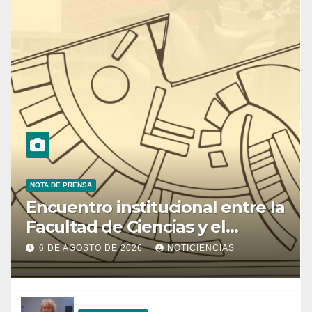
NOTA DE PRENSA
Encuentro institucional entre la
Facultad de Ciencias y el
Ministerio de Ciencia y
6 DE AGOSTO DE 2026
NOTICIENCIAS
Tecnología