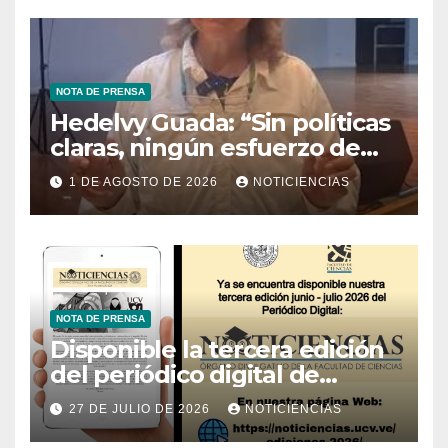
NOTA DE PRENSA
Hedelvy Guada: “Sin políticas
claras, ningún esfuerzo de
conservación rendirá frutos”
1 DE AGOSTO DE 2026
NOTICIENCIAS
NOTA DE PRENSA
Disponible la tercera edición
del periódico digital de
Noticiencias 2026
27 DE JULIO DE 2026
NOTICIENCIAS