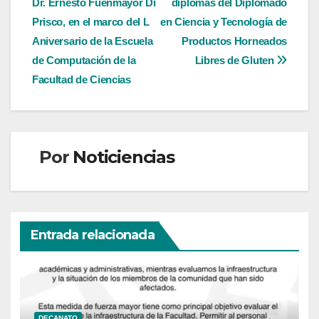
Dr. Ernesto Fuenmayor Di
diplomas del Diplomado
de
Prisco, en el marco del L
en Ciencia y Tecnología de
entradas
Aniversario de la Escuela
Productos Horneados
de Computación de la
Libres de Gluten
Facultad de Ciencias
Por
Noticiencias
Entrada relacionada
DECANATO