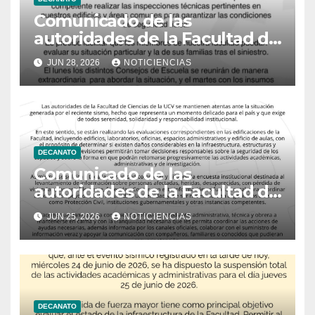
Comunicado de las
autoridades de la Facultad de
Ciencias
JUN 28, 2026
NOTICIENCIAS
DECANATO
Comunicado de las
autoridades de la Facultad de
Ciencias
JUN 25, 2026
NOTICIENCIAS
DECANATO