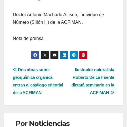
Doctor Antonio Machado Allison, Individuo de
Número (Sillón III) de la ACFIMAN.
Nota de prensa
Navegación
Dos obras sobre
Ilustrador naturalista
geoquímica orgánica
Roberto De La Fuente
de
entran al catálogo editorial
dictará seminario en la
entradas
de la ACFIMAN
ACFIMAN
Por
Noticiencias