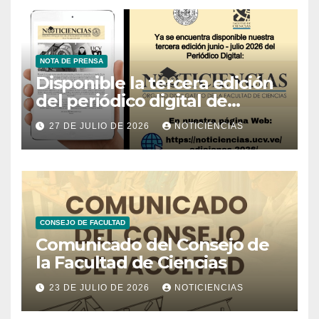
NOTA DE PRENSA
Disponible la tercera edición
del periódico digital de
Noticiencias 2026
27 DE JULIO DE 2026
NOTICIENCIAS
CONSEJO DE FACULTAD
Comunicado del Consejo de
la Facultad de Ciencias
23 DE JULIO DE 2026
NOTICIENCIAS