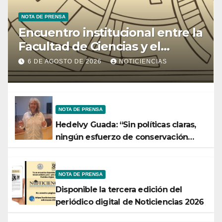
NOTA DE PRENSA
Encuentro institucional entre la
Facultad de Ciencias y el
Ministerio de Ciencia y
6 DE AGOSTO DE 2026
NOTICIENCIAS
Tecnología
NOTA DE PRENSA
Hedelvy Guada: “Sin políticas claras,
ningún esfuerzo de conservación
rendirá frutos”
NOTA DE PRENSA
Disponible la tercera edición del
periódico digital de Noticiencias 2026