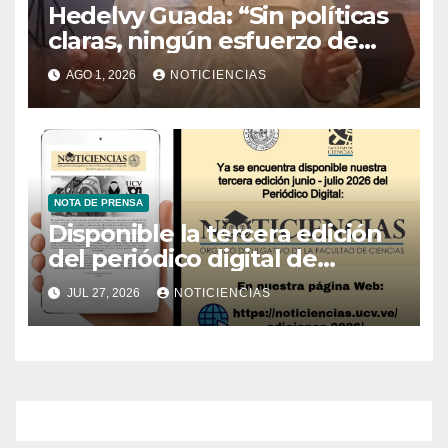
Hedelvy Guada: “Sin políticas
claras, ningún esfuerzo de
conservación rendirá frutos”
AGO 1, 2026
NOTICIENCIAS
NOTA DE PRENSA
Disponible la tercera edición
del periódico digital de
Noticiencias 2026
JUL 27, 2026
NOTICIENCIAS