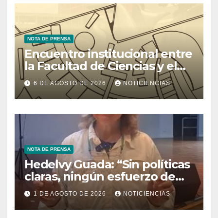
NOTA DE PRENSA
Encuentro institucional entre
la Facultad de Ciencias y el
Ministerio de Ciencia y
6 DE AGOSTO DE 2026
NOTICIENCIAS
Tecnología
NOTA DE PRENSA
Hedelvy Guada: “Sin políticas
claras, ningún esfuerzo de
conservación rendirá frutos”
1 DE AGOSTO DE 2026
NOTICIENCIAS