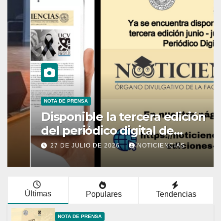
NOTA DE PRENSA
Disponible la tercera edición
del periódico digital de
Noticiencias 2026
27 DE JULIO DE 2026
NOTICIENCIAS
Últimas
Populares
Tendencias
NOTA DE PRENSA