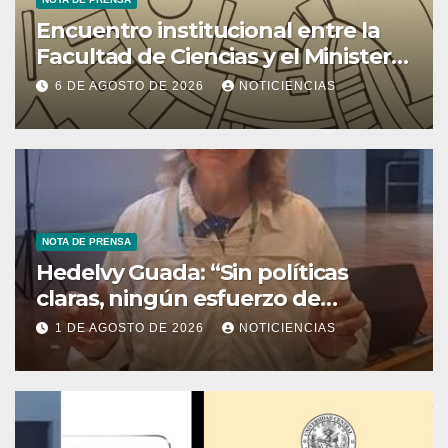
Encuentro institucional entre la
Facultad de Ciencias y el Ministerio
de Ciencia y Tecnología
6 DE AGOSTO DE 2026
NOTICIENCIAS
NOTA DE PRENSA
Hedelvy Guada: “Sin políticas
claras, ningún esfuerzo de
conservación rendirá frutos”
1 DE AGOSTO DE 2026
NOTICIENCIAS