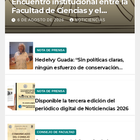
Encuentro institucional entre la
Facultad de Ciencias y el
Ministerio de Ciencia y
6 DE AGOSTO DE 2026
NOTICIENCIAS
Tecnología
NOTA DE PRENSA
Hedelvy Guada: “Sin políticas claras,
ningún esfuerzo de conservación
rendirá frutos”
NOTA DE PRENSA
Disponible la tercera edición del
periódico digital de Noticiencias 2026
CONSEJO DE FACULTAD