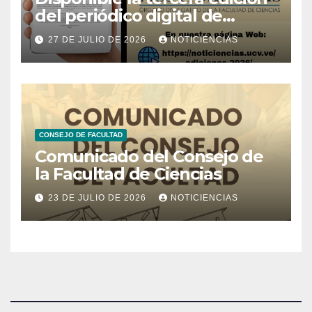
del periódico digital de
Noticiencias 2026
27 DE JULIO DE 2026
NOTICIENCIAS
CONSEJO DE FACULTAD
Comunicado del Consejo de
la Facultad de Ciencias
23 DE JULIO DE 2026
NOTICIENCIAS