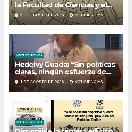
la Facultad de Ciencias y el
Ministerio de Ciencia y
6 DE AGOSTO DE 2026
NOTICIENCIAS
Tecnología
NOTA DE PRENSA
Hedelvy Guada: “Sin políticas
claras, ningún esfuerzo de
conservación rendirá frutos”
1 DE AGOSTO DE 2026
NOTICIENCIAS
NOTA DE PRENSA
Disponible la tercera edición