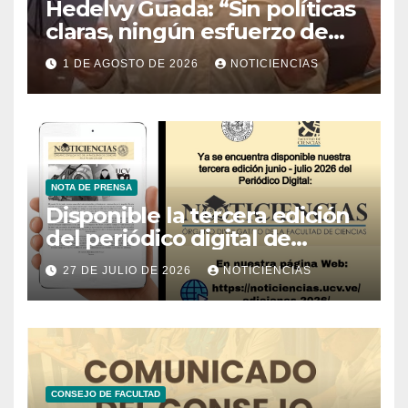
Hedelvy Guada: “Sin políticas
claras, ningún esfuerzo de
conservación rendirá frutos”
1 DE AGOSTO DE 2026
NOTICIENCIAS
NOTA DE PRENSA
Disponible la tercera edición
del periódico digital de
Noticiencias 2026
27 DE JULIO DE 2026
NOTICIENCIAS
CONSEJO DE FACULTAD