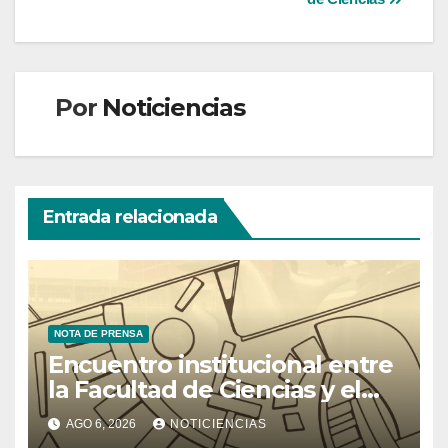
Por
Noticiencias
Entrada relacionada
NOTA DE PRENSA
Encuentro institucional entre
la Facultad de Ciencias y el
Ministerio de Ciencia y
AGO 6, 2026
NOTICIENCIAS
Tecnología