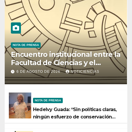
NOTA DE PRENSA
Encuentro institucional entre la
Facultad de Ciencias y el
Ministerio de Ciencia y
6 DE AGOSTO DE 2026
NOTICIENCIAS
Tecnología
NOTA DE PRENSA
Hedelvy Guada: “Sin políticas claras,
ningún esfuerzo de conservación
rendirá frutos”