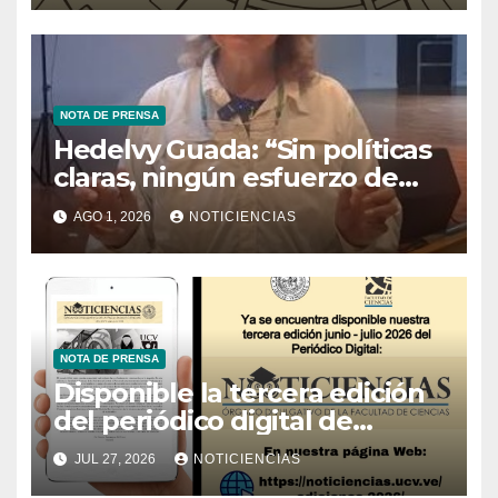
NOTA DE PRENSA
Hedelvy Guada: “Sin políticas
claras, ningún esfuerzo de
conservación rendirá frutos”
AGO 1, 2026
NOTICIENCIAS
NOTA DE PRENSA
Disponible la tercera edición
del periódico digital de
Noticiencias 2026
JUL 27, 2026
NOTICIENCIAS