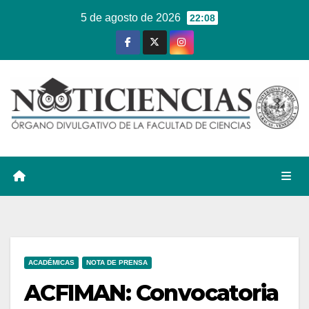
Ir
5 de agosto de 2026
22:08
al
contenido
ACADÉMICAS
NOTA DE PRENSA
ACFIMAN: Convocatoria