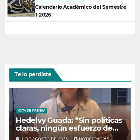
Calendario Académico del Semestre
1-2026
Te lo perdiste
NOTA DE PRENSA
Hedelvy Guada: “Sin políticas
claras, ningún esfuerzo de
conservación rendirá frutos”
1 DE AGOSTO DE 2026
NOTICIENCIAS