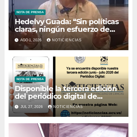
NOTA DE PRENSA
Hedelvy Guada: “Sin políticas
claras, ningún esfuerzo de
conservación rendirá frutos”
AGO 1, 2026
NOTICIENCIAS
NOTA DE PRENSA
Disponible la tercera edición
del periódico digital de
Noticiencias 2026
JUL 27, 2026
NOTICIENCIAS