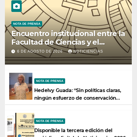
NOTA DE PRENSA
Encuentro institucional entre la
Facultad de Ciencias y el
Ministerio de Ciencia y
6 DE AGOSTO DE 2026
NOTICIENCIAS
Tecnología
NOTA DE PRENSA
Hedelvy Guada: “Sin políticas claras,
ningún esfuerzo de conservación
rendirá frutos”
NOTA DE PRENSA
Disponible la tercera edición del