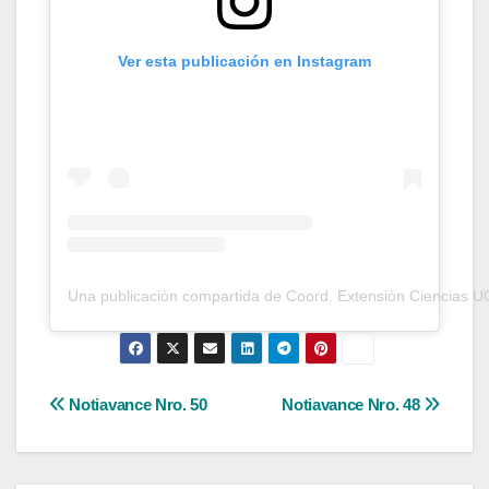
Ver esta publicación en Instagram
Una publicación compartida de Coord. Extensión Ciencias U
Navegación
Notiavance Nro. 50
Notiavance Nro. 48
de