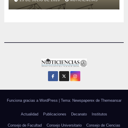
Funciona gracias a WordPress
|
Tema: Newspaperex de
Themeansar
Actualidad
Publicaciones
Decanato
Institutos
Consejo de Facultad
Consejo Universitario
Consejo de Ciencias