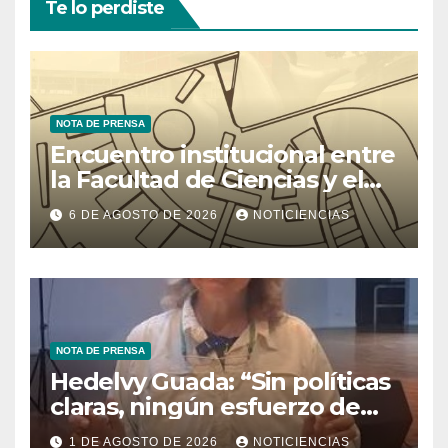
Te lo perdiste
NOTA DE PRENSA
Encuentro institucional entre
la Facultad de Ciencias y el
Ministerio de Ciencia y
6 DE AGOSTO DE 2026
NOTICIENCIAS
Tecnología
NOTA DE PRENSA
Hedelvy Guada: “Sin políticas
claras, ningún esfuerzo de
conservación rendirá frutos”
1 DE AGOSTO DE 2026
NOTICIENCIAS