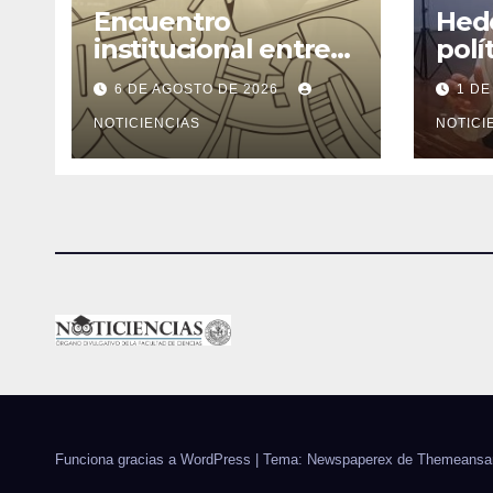
Encuentro
Hede
institucional entre
polí
la Facultad de
ning
6 DE AGOSTO DE 2026
1 DE
Ciencias y el
cons
Ministerio de
NOTICIENCIAS
rend
NOTICI
Ciencia y Tecnología
Funciona gracias a WordPress
|
Tema: Newspaperex de
Themeansa