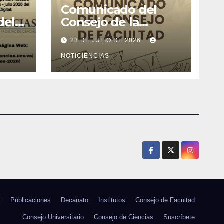
Comunicado del
del
Consejo de la
l de
Facultad de Ciencias
23 DE JULIO DE 2026
26
NOTICIENCIAS
d
Publicaciones
Decanato
Institutos
Consejo de Facultad
Consejo Universitario
Consejo de Ciencias
Suscríbete