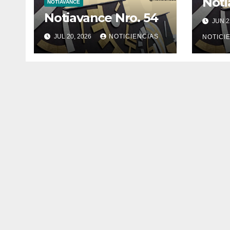
Noti
NOTIAVANCE
Notiavance Nro. 54
JUN 2
JUL 20, 2026
NOTICIENCIAS
NOTICI