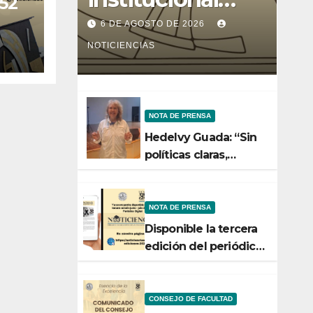
 52
entre la Facultad
6 DE AGOSTO DE 2026
de Ciencias y el
NOTICIENCIAS
Ministerio de
Ciencia y
NOTA DE PRENSA
Tecnología
Hedelvy Guada: “Sin
políticas claras,
ningún esfuerzo de
conservación rendirá
frutos”
NOTA DE PRENSA
Disponible la tercera
edición del periódico
digital de
Noticiencias 2026
CONSEJO DE FACULTAD