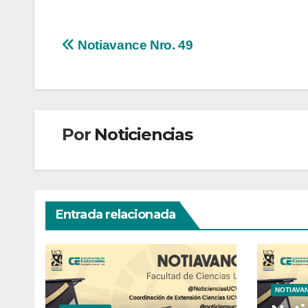
Navegación
Notiavance Nro. 49
de
entradas
Por
Noticiencias
Entrada relacionada
NOTIAVA