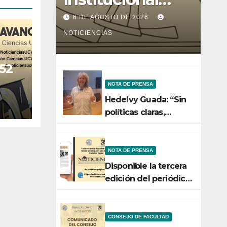
entre la Facultad
6 DE AGOSTO DE 2026
de Ciencias y el
NOTICIENCIAS
Ministerio de
 52
Ciencia y
NOTA DE PRENSA
Tecnología
Hedelvy Guada: “Sin
políticas claras,
ningún esfuerzo de
conservación rendirá
frutos”
NOTA DE PRENSA
Disponible la tercera
edición del periódico
digital de
Noticiencias 2026
CONSEJO DE FACULTAD