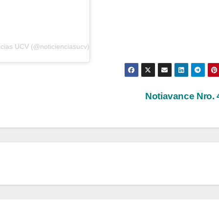
ncias UCV (@noticienciasucv)
Notiavance Nro.