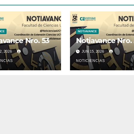
NCE
NOTIAVANCE
avance Nro. 53
Notiavance Nro.
2, 2026
JUN 15, 2026
ENCIAS
NOTICIENCIAS