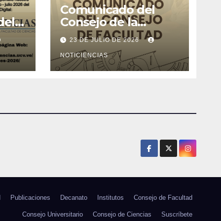
Comunicado del
del
Consejo de la
l de
Facultad de Ciencias
23 DE JULIO DE 2026
26
NOTICIENCIAS
d
Publicaciones
Decanato
Institutos
Consejo de Facultad
Consejo Universitario
Consejo de Ciencias
Suscríbete