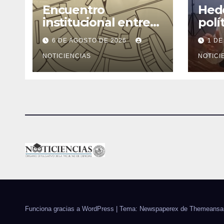
Encuentro
Hede
institucional entre
polí
la Facultad de
ning
6 DE AGOSTO DE 2026
1 DE
Ciencias y el
cons
Ministerio de
NOTICIENCIAS
rend
NOTICI
Ciencia y Tecnología
Funciona gracias a WordPress
|
Tema: Newspaperex de
Themeansa