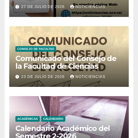
Noticiencias 2026
27 DE JULIO DE 2026
NOTICIENCIAS
CONSEJO DE FACULTAD
Comunicado del Consejo de
la Facultad de Ciencias
23 DE JULIO DE 2026
NOTICIENCIAS
ACADÉMICAS
CALENDARIO
Calendario Académico del
Semestre 2-2026