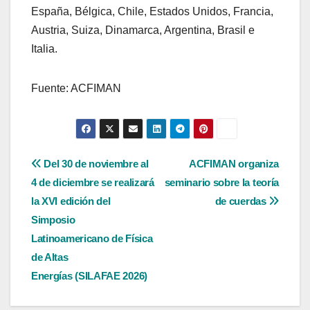
España, Bélgica, Chile, Estados Unidos, Francia,
Austria, Suiza, Dinamarca, Argentina, Brasil e
Italia.
Fuente: ACFIMAN
Navegación
Del 30 de noviembre al
ACFIMAN organiza
4 de diciembre se realizará
seminario sobre la teoría
de
la XVI edición del
de cuerdas
entradas
Simposio
Latinoamericano de Física
de Altas
Energías (SILAFAE 2026)