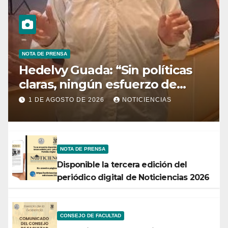
NOTA DE PRENSA
Hedelvy Guada: “Sin políticas
claras, ningún esfuerzo de
conservación rendirá frutos”
1 DE AGOSTO DE 2026
NOTICIENCIAS
NOTA DE PRENSA
Disponible la tercera edición del
periódico digital de Noticiencias 2026
CONSEJO DE FACULTAD