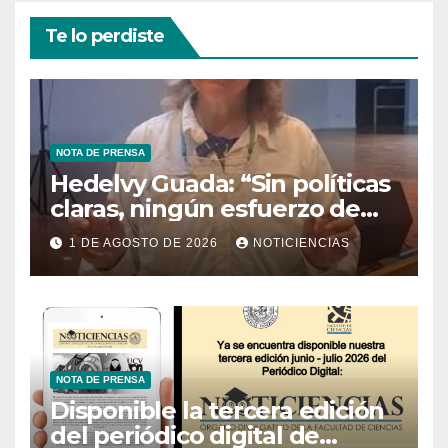
Te lo perdiste
NOTA DE PRENSA
Hedelvy Guada: “Sin políticas
claras, ningún esfuerzo de
conservación rendirá frutos”
1 DE AGOSTO DE 2026
NOTICIENCIAS
NOTA DE PRENSA
Disponible la tercera edición
del periódico digital de