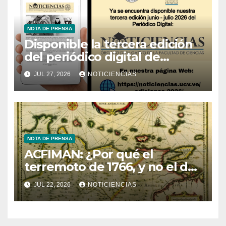
NOTA DE PRENSA
Disponible la tercera edición
del periódico digital de
Noticiencias 2026
JUL 27, 2026
NOTICIENCIAS
NOTA DE PRENSA
ACFIMAN: ¿Por qué el
terremoto de 1766, y no el de
1530, fue útil para la
JUL 22, 2026
NOTICIENCIAS
sismología venezolana?