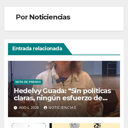
Por
Noticiencias
Entrada relacionada
NOTA DE PRENSA
Hedelvy Guada: “Sin políticas
claras, ningún esfuerzo de
conservación rendirá frutos”
AGO 1, 2026
NOTICIENCIAS