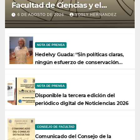
Facultad de Ciencias y el
Ministerio de Ciencia y
6 DE AGOSTO DE 2026
YOSLY HERNANDEZ
Tecnología
NOTA DE PRENSA
Hedelvy Guada: “Sin políticas claras,
ningún esfuerzo de conservación
rendirá frutos”
NOTA DE PRENSA
Disponible la tercera edición del
periódico digital de Noticiencias 2026
CONSEJO DE FACULTAD
Comunicado del Consejo de la