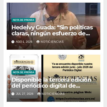
NOTA DE PRENSA
Hedelvy Guada: “Sin políticas
claras, ningún esfuerzo de
conservación rendirá frutos”
AGO 1, 2026
NOTICIENCIAS
NOTA DE PRENSA
Disponible la tercera edición
del periódico digital de
Noticiencias 2026
JUL 27, 2026
NOTICIENCIAS