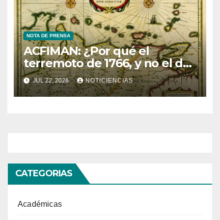
NOTA DE PRENSA
ACFIMAN: ¿Por qué el
terremoto de 1766, y no el de
1530, fue útil para la
JUL 22, 2026
NOTICIENCIAS
sismología venezolana?
CATEGORIAS
Académicas