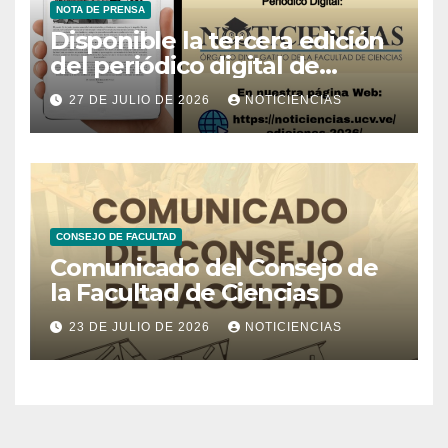
NOTA DE PRENSA
Disponible la tercera edición
del periódico digital de
Noticiencias 2026
27 DE JULIO DE 2026
NOTICIENCIAS
CONSEJO DE FACULTAD
Comunicado del Consejo de
la Facultad de Ciencias
23 DE JULIO DE 2026
NOTICIENCIAS