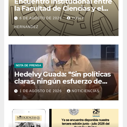
Encuentro institucional entre
la Facultad de Ciencias y el
Ministerio de Ciencia y
6 DE AGOSTO DE 2026
YOSLY
Tecnología
HERNANDEZ
NOTA DE PRENSA
Hedelvy Guada: “Sin políticas
claras, ningún esfuerzo de
conservación rendirá frutos”
1 DE AGOSTO DE 2026
NOTICIENCIAS