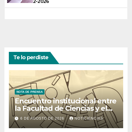
2-2026
Te lo perdiste
NOTA DE PRENSA
Encuentro institucional entre
la Facultad de Ciencias y el
Ministerio de Ciencia y
6 DE AGOSTO DE 2026
NOTICIENCIAS
Tecnología