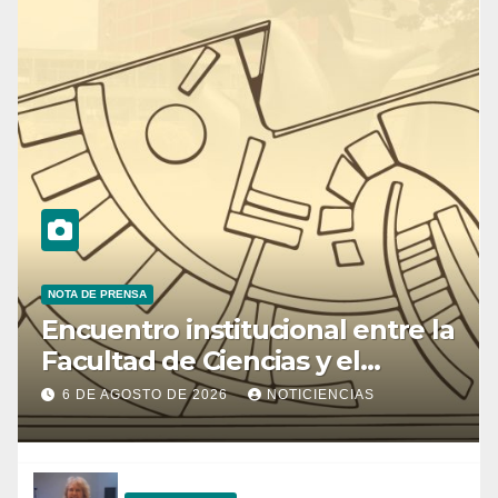
NOTA DE PRENSA
Encuentro institucional entre la
Facultad de Ciencias y el
Ministerio de Ciencia y
6 DE AGOSTO DE 2026
NOTICIENCIAS
Tecnología