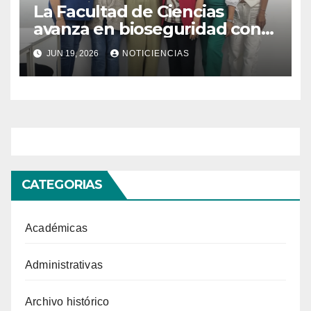
La Facultad de Ciencias
avanza en bioseguridad con
la validación del nuevo
JUN 19, 2026
NOTICIENCIAS
Manual para Laboratorios de
Microbiología Ambiental
CATEGORIAS
Académicas
Administrativas
Archivo histórico