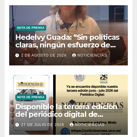
NOTA DE PRENSA
Hedelvy Guada: “Sin políticas
claras, ningún esfuerzo de
conservación rendirá frutos”
1 DE AGOSTO DE 2026
NOTICIENCIAS
NOTA DE PRENSA
Disponible la tercera edición
del periódico digital de
Noticiencias 2026
27 DE JULIO DE 2026
NOTICIENCIAS