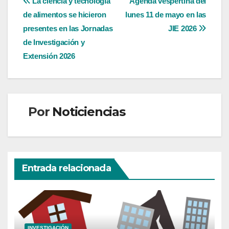
Navegación
La ciencia y tecnología
Agenda vespertina del
de alimentos se hicieron
lunes 11 de mayo en las
de
presentes en las Jornadas
JIE 2026
entradas
de Investigación y
Extensión 2026
Por
Noticiencias
Entrada relacionada
INVESTIGACIÓN