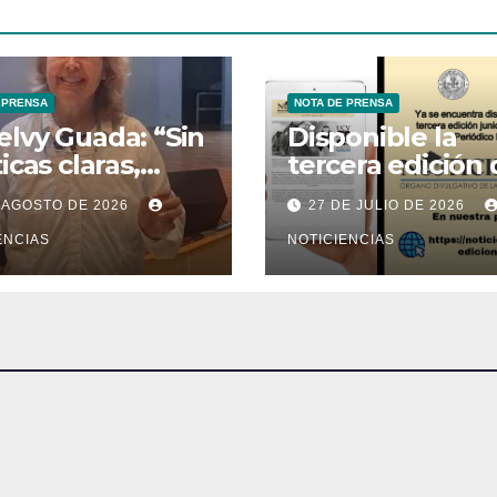
 PRENSA
NOTA DE PRENSA
lvy Guada: “Sin
Disponible la
ticas claras,
tercera edición 
ún esfuerzo de
periódico digita
 AGOSTO DE 2026
27 DE JULIO DE 2026
ervación
Noticiencias 20
irá frutos”
ENCIAS
NOTICIENCIAS