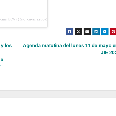
ncias UCV (@noticienciasucv)
 y los
Agenda matutina del lunes 11 de mayo e
JIE 2
de
y