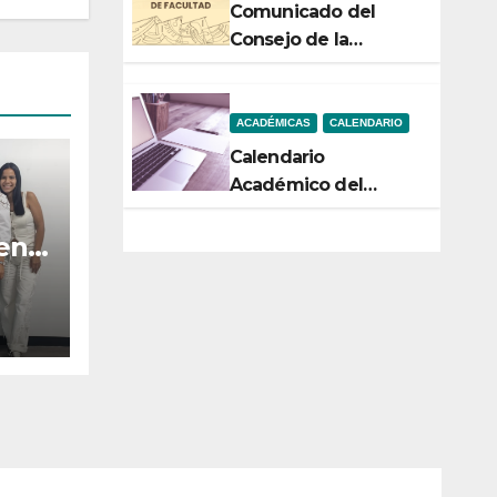
Comunicado del
Consejo de la
Facultad de Ciencias
ACADÉMICAS
CALENDARIO
Calendario
Académico del
Semestre 2-2026
 en
n la
ara