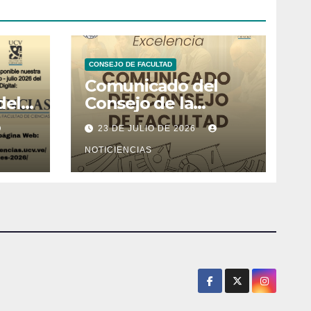
CONSEJO DE FACULTAD
Comunicado del
del
Consejo de la
l de
Facultad de Ciencias
23 DE JULIO DE 2026
26
NOTICIENCIAS