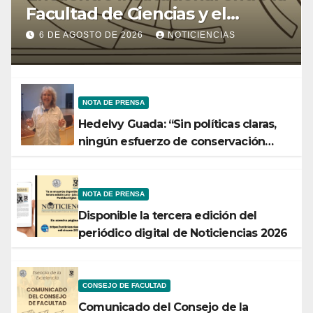
Facultad de Ciencias y el
Ministerio de Ciencia y
6 DE AGOSTO DE 2026
NOTICIENCIAS
Tecnología
NOTA DE PRENSA
Hedelvy Guada: “Sin políticas claras,
ningún esfuerzo de conservación
rendirá frutos”
NOTA DE PRENSA
Disponible la tercera edición del
periódico digital de Noticiencias 2026
CONSEJO DE FACULTAD
Comunicado del Consejo de la