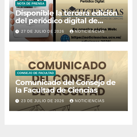
NOTA DE PRENSA
Disponible la tercera edición
del periódico digital de
Noticiencias 2026
27 DE JULIO DE 2026
NOTICIENCIAS
CONSEJO DE FACULTAD
Comunicado del Consejo de
la Facultad de Ciencias
23 DE JULIO DE 2026
NOTICIENCIAS