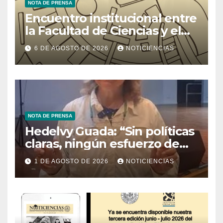
NOTA DE PRENSA
Encuentro institucional entre
la Facultad de Ciencias y el
Ministerio de Ciencia y
6 DE AGOSTO DE 2026
NOTICIENCIAS
Tecnología
NOTA DE PRENSA
Hedelvy Guada: “Sin políticas
claras, ningún esfuerzo de
conservación rendirá frutos”
1 DE AGOSTO DE 2026
NOTICIENCIAS