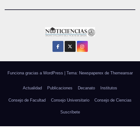
Funciona gracias a WordPress
|
Tema: Newspaperex de
Themeansar
Actualidad
Publicaciones
Decanato
Institutos
Consejo de Facultad
Consejo Universitario
Consejo de Ciencias
Suscríbete