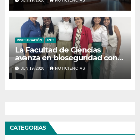
JUN 19, 2026
NOTICIENCIAS
refrigeración sostenible
INVESTIGACIÓN
IZET
La Facultad de Ciencias
avanza en bioseguridad con
la validación del nuevo
JUN 19, 2026
NOTICIENCIAS
Manual para Laboratorios de
Microbiología Ambiental
CATEGORIAS