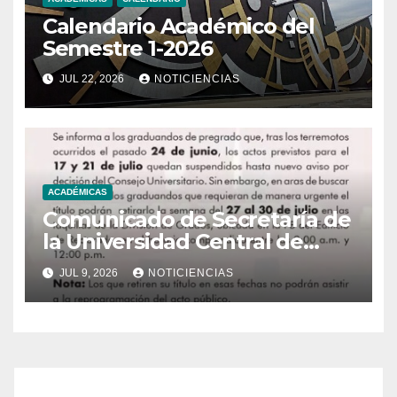
Calendario Académico del
Semestre 1-2026
JUL 22, 2026
NOTICIENCIAS
ACADÉMICAS
Comunicado de Secretaría de
la Universidad Central de
Venezuela
JUL 9, 2026
NOTICIENCIAS