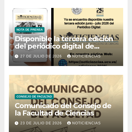
NOTA DE PRENSA
Disponible la tercera edición
del periódico digital de
Noticiencias 2026
27 DE JULIO DE 2026
NOTICIENCIAS
CONSEJO DE FACULTAD
Comunicado del Consejo de
la Facultad de Ciencias
23 DE JULIO DE 2026
NOTICIENCIAS