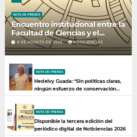
NOTA DE PRENSA
Encuentro institucional entre la
Facultad de Ciencias y el
Ministerio de Ciencia y
6 DE AGOSTO DE 2026
NOTICIENCIAS
Tecnología
NOTA DE PRENSA
Hedelvy Guada: “Sin políticas claras,
ningún esfuerzo de conservación
rendirá frutos”
NOTA DE PRENSA
Disponible la tercera edición del
periódico digital de Noticiencias 2026