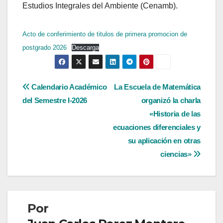
Estudios Integrales del Ambiente (Cenamb).
Acto de conferimiento de titulos de primera promocion de
postgrado 2026
Descarga
Navegación
Calendario Académico
La Escuela de Matemática
del Semestre I-2026
organizó la charla
de
«Historia de las
entradas
ecuaciones diferenciales y
su aplicación en otras
ciencias»
Por