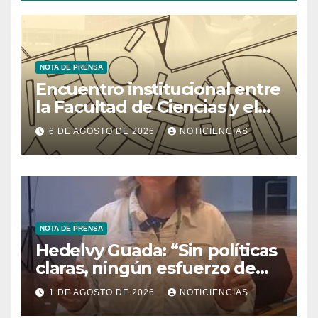
NOTA DE PRENSA
Encuentro institucional entre
la Facultad de Ciencias y el
Ministerio de Ciencia y
6 DE AGOSTO DE 2026
NOTICIENCIAS
Tecnología
NOTA DE PRENSA
Hedelvy Guada: “Sin políticas
claras, ningún esfuerzo de
conservación rendirá frutos”
1 DE AGOSTO DE 2026
NOTICIENCIAS