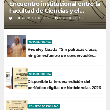
Encuentro institucional entre la
Facultad de Ciencias y el
Ministerio de Ciencia y
6 DE AGOSTO DE 2026
NOTICIENCIAS
Tecnología
NOTA DE PRENSA
Hedelvy Guada: “Sin políticas claras,
ningún esfuerzo de conservación
rendirá frutos”
NOTA DE PRENSA
Disponible la tercera edición del
periódico digital de Noticiencias 2026
CONSEJO DE FACULTAD