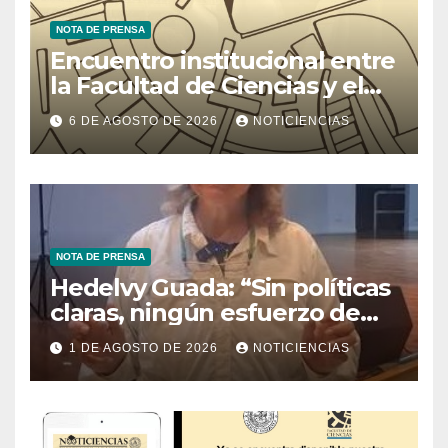
NOTA DE PRENSA
Encuentro institucional entre
la Facultad de Ciencias y el
Ministerio de Ciencia y
6 DE AGOSTO DE 2026
NOTICIENCIAS
Tecnología
NOTA DE PRENSA
Hedelvy Guada: “Sin políticas
claras, ningún esfuerzo de
conservación rendirá frutos”
1 DE AGOSTO DE 2026
NOTICIENCIAS