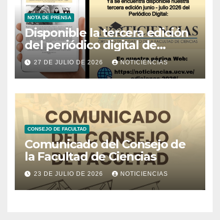
NOTA DE PRENSA
Disponible la tercera edición
del periódico digital de
Noticiencias 2026
27 DE JULIO DE 2026
NOTICIENCIAS
CONSEJO DE FACULTAD
Comunicado del Consejo de
la Facultad de Ciencias
23 DE JULIO DE 2026
NOTICIENCIAS