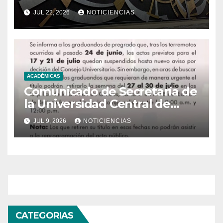
JUL 22, 2026
NOTICIENCIAS
ACADÉMICAS
Comunicado de Secretaría de
la Universidad Central de
Venezuela
JUL 9, 2026
NOTICIENCIAS
CATEGORIAS