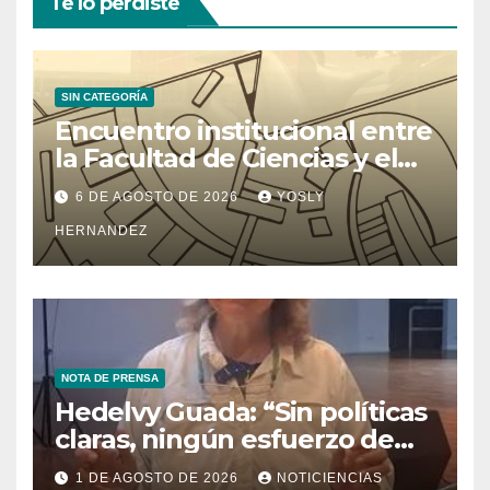
Te lo perdiste
SIN CATEGORÍA
Encuentro institucional entre
la Facultad de Ciencias y el
Ministerio de Ciencia y
6 DE AGOSTO DE 2026
YOSLY
Tecnología
HERNANDEZ
NOTA DE PRENSA
Hedelvy Guada: “Sin políticas
claras, ningún esfuerzo de
conservación rendirá frutos”
1 DE AGOSTO DE 2026
NOTICIENCIAS