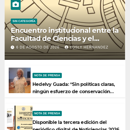
SIN CATEGORÍA
Encuentro institucional entre la
Facultad de Ciencias y el
Ministerio de Ciencia y
6 DE AGOSTO DE 2026
YOSLY HERNANDEZ
Tecnología
NOTA DE PRENSA
Hedelvy Guada: “Sin políticas claras,
ningún esfuerzo de conservación
rendirá frutos”
NOTA DE PRENSA
Disponible la tercera edición del
periódico digital de Noticiencias 2026