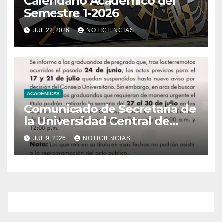
Calendario Académico del
Semestre 1-2026
JUL 22, 2026
NOTICIENCIAS
ACADÉMICAS
Comunicado de Secretaría de
la Universidad Central de
Venezuela
JUL 9, 2026
NOTICIENCIAS