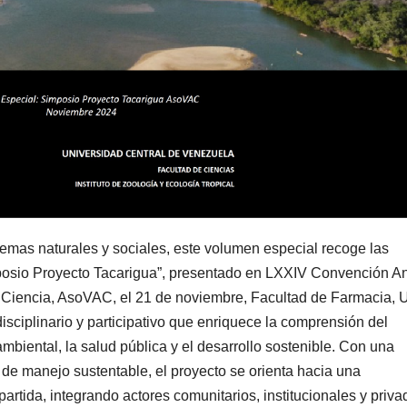
temas naturales y sociales, este volumen especial recoge las
posio Proyecto Tacarigua”, presentado en LXXIV Convención A
 Ciencia, AsoVAC, el 21 de noviembre, Facultad de Farmacia, 
disciplinario y participativo que enriquece la comprensión del
biental, la salud pública y el desarrollo sostenible. Con una
e manejo sustentable, el proyecto se orienta hacia una
ida, integrando actores comunitarios, institucionales y priva