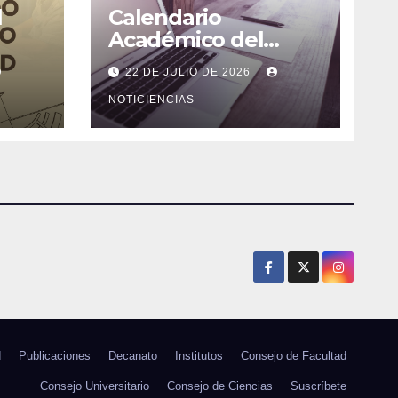
l
Calendario
Académico del
ncias
Semestre 2-2026
22 DE JULIO DE 2026
NOTICIENCIAS
d
Publicaciones
Decanato
Institutos
Consejo de Facultad
Consejo Universitario
Consejo de Ciencias
Suscríbete