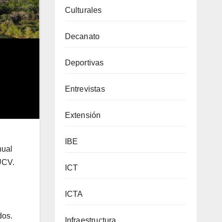
Culturales
Decanato
Deportivas
Entrevistas
Extensión
IBE
nual
UCV.
ICT
ICTA
dos.
Infraestructura