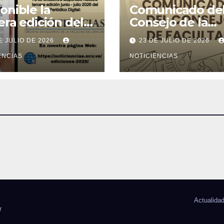
onible la
Comunicado de
era edición del
Consejo de la
ódico digital de
Facultad de Cie
E JULIO DE 2026
23 DE JULIO DE 2026
ciencias 2026
ENCIAS
NOTICIENCIAS
Actualida
r