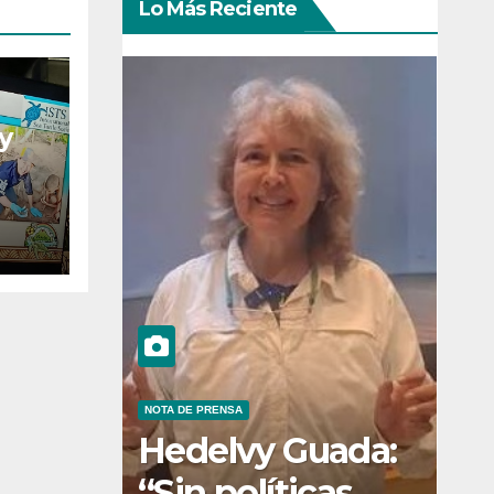
Lo Más Reciente
y
 el
 las
s
NOTA DE PRENSA
Hedelvy Guada:
“Sin políticas