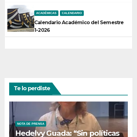
ACADÉMICAS
CALENDARIO
Calendario Académico del Semestre
1-2026
Te lo perdiste
NOTA DE PRENSA
Hedelvy Guada: “Sin políticas