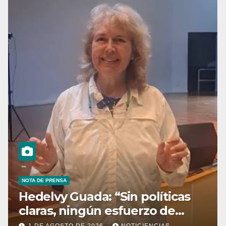
NOTA DE PRENSA
Hedelvy Guada: “Sin políticas
claras, ningún esfuerzo de
conservación rendirá frutos”