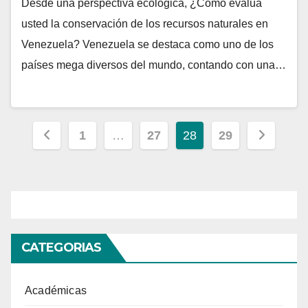
Desde una perspectiva ecológica, ¿Cómo evalúa
usted la conservación de los recursos naturales en
Venezuela? Venezuela se destaca como uno de los
países mega diversos del mundo, contando con una…
Paginación
1
…
27
28
29
de
entradas
CATEGORIAS
Académicas