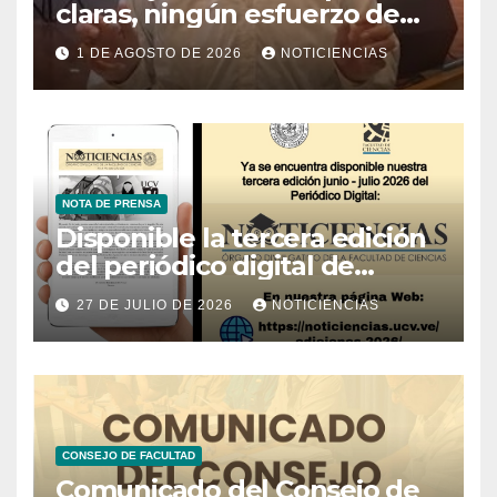
claras, ningún esfuerzo de
conservación rendirá frutos”
1 DE AGOSTO DE 2026
NOTICIENCIAS
NOTA DE PRENSA
Disponible la tercera edición
del periódico digital de
Noticiencias 2026
27 DE JULIO DE 2026
NOTICIENCIAS
CONSEJO DE FACULTAD
Comunicado del Consejo de