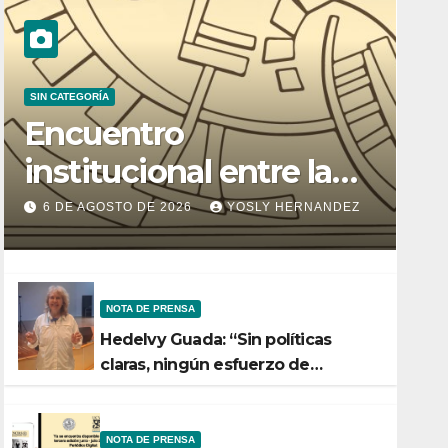
SIN CATEGORÍA
Encuentro
institucional entre la
Facultad de Ciencias y
6 DE AGOSTO DE 2026
YOSLY HERNANDEZ
el Ministerio de Ciencia
y Tecnología
NOTA DE PRENSA
Hedelvy Guada: “Sin políticas
claras, ningún esfuerzo de
conservación rendirá frutos”
NOTA DE PRENSA