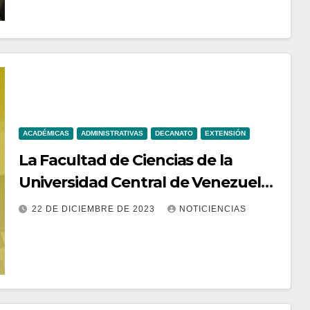
ACADÉMICAS
ADMINISTRATIVAS
DECANATO
EXTENSIÓN
La Facultad de Ciencias de la
Universidad Central de Venezuela,
les desea a todos una Feliz
22 DE DICIEMBRE DE 2023
NOTICIENCIAS
Navidad y Próspero Año Nuevo
2024