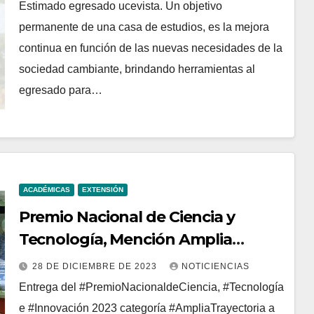
Central de Venezuela, entre los
Estimado egresado ucevista. Un objetivo
años 2000 al 2022
permanente de una casa de estudios, es la mejora
continua en función de las nuevas necesidades de la
sociedad cambiante, brindando herramientas al
egresado para…
ACADÉMICAS
EXTENSIÓN
Premio Nacional de Ciencia y
Tecnología, Mención Amplia
Trayectoria, a la Dra. Elevina Pérez
28 DE DICIEMBRE DE 2023
NOTICIENCIAS
Entrega del #PremioNacionaldeCiencia, #Tecnología
e #Innovación 2023 categoría #AmpliaTrayectoria a