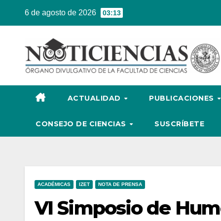
Ir
6 de agosto de 2026
03:13
al
contenido
ACTUALIDAD
PUBLICACIONES
CONSEJO DE CIENCIAS
SUSCRÍBETE
ACADÉMICAS
IZET
NOTA DE PRENSA
VI Simposio de Hume