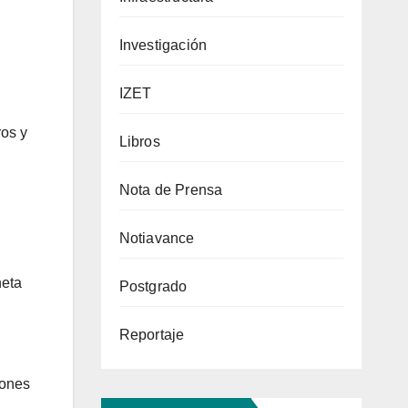
Investigación
IZET
ros y
Libros
Nota de Prensa
Notiavance
neta
Postgrado
Reportaje
iones