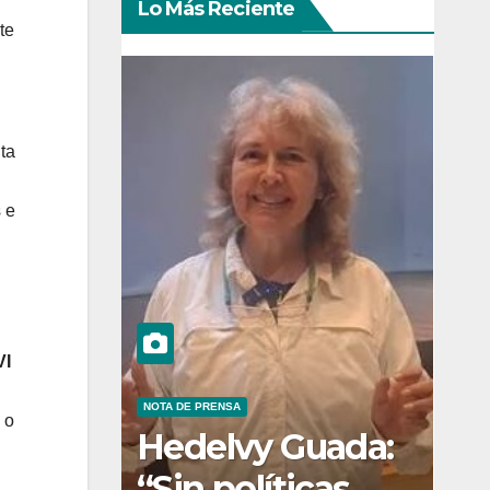
Lo Más Reciente
te
ta
 e
VI
NOTA DE PRENSA
o
Hedelvy Guada:
“Sin políticas