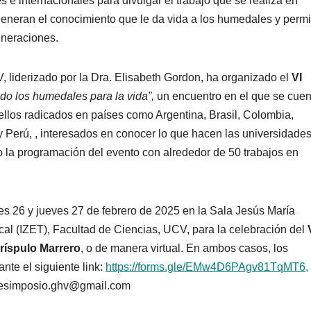
 internacionales para divulgar el trabajo que se realiza en
 generan el conocimiento que le da vida a los humedales y permi
eneraciones.
 liderizado por la Dra. Elisabeth Gordon, ha organizado el
VI
do los humedales para la vida”,
un encuentro en el que se cuen
ellos radicados en países como Argentina, Brasil, Colombia,
erú, , interesados en conocer lo que hacen las universidades
do la programación del evento con alrededor de 50 trabajos en
les 26 y jueves 27 de febrero de 2025 en la Sala Jesús María
cal (IZET), Facultad de Ciencias, UCV, para la celebración del
ríspulo Marrero
, o de manera virtual. En ambos casos, los
nte el siguiente link:
https://forms.gle/EMw4D6PAgv81TqMT6,
mitesimposio.ghv@gmail.com