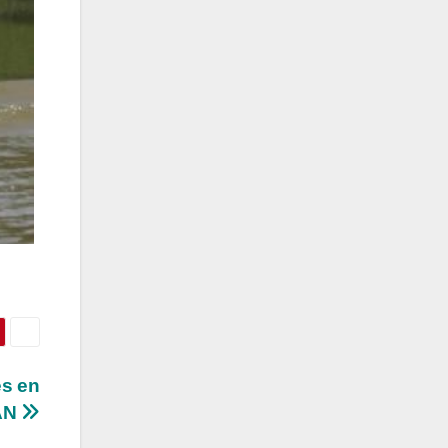
es en
MAN