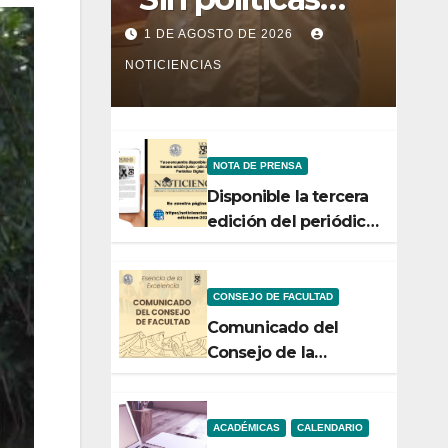
claras, ningún
1 DE AGOSTO DE 2026
esfuerzo de
NOTICIENCIAS
conservación
rendirá frutos”
NOTA DE PRENSA
Disponible la tercera
edición del periódico
digital de
Noticiencias 2026
CONSEJO DE FACULTAD
Comunicado del
Consejo de la
Facultad de Ciencias
ACADÉMICAS
CALENDARIO