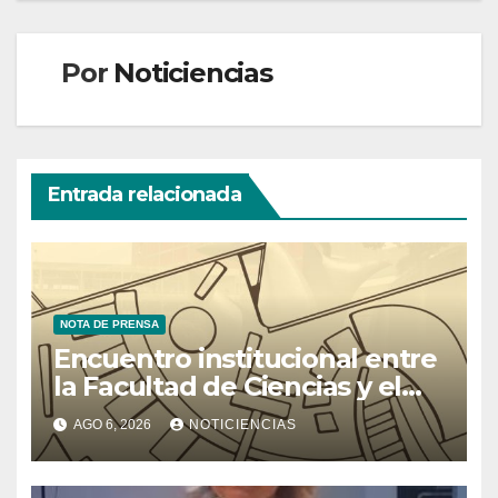
Por
Noticiencias
Entrada relacionada
NOTA DE PRENSA
Encuentro institucional entre
la Facultad de Ciencias y el
Ministerio de Ciencia y
AGO 6, 2026
NOTICIENCIAS
Tecnología