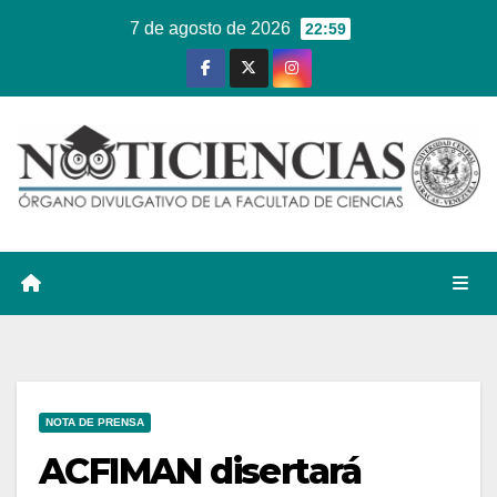
Ir
7 de agosto de 2026
22:59
al
contenido
NOTA DE PRENSA
ACFIMAN disertará