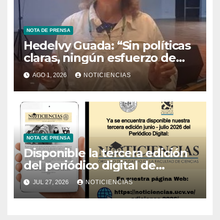
NOTA DE PRENSA
Hedelvy Guada: “Sin políticas
claras, ningún esfuerzo de
conservación rendirá frutos”
AGO 1, 2026
NOTICIENCIAS
NOTA DE PRENSA
Disponible la tercera edición
del periódico digital de
Noticiencias 2026
JUL 27, 2026
NOTICIENCIAS