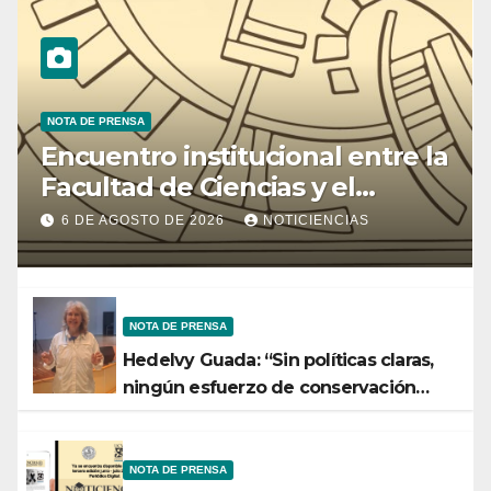
NOTA DE PRENSA
Encuentro institucional entre la
Facultad de Ciencias y el
Ministerio de Ciencia y
6 DE AGOSTO DE 2026
NOTICIENCIAS
Tecnología
NOTA DE PRENSA
Hedelvy Guada: “Sin políticas claras,
ningún esfuerzo de conservación
rendirá frutos”
NOTA DE PRENSA