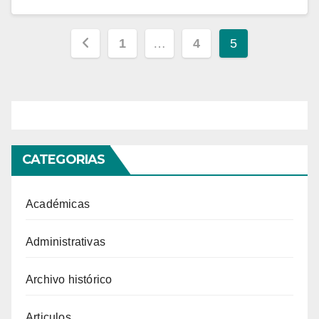
Paginación
1
…
4
5
de
entradas
CATEGORIAS
Académicas
Administrativas
Archivo histórico
Articulos