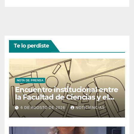
Te lo perdiste
NOTA DE PRENSA
Encuentro institucional entre
la Facultad de Ciencias y el
Ministerio de Ciencia y
6 DE AGOSTO DE 2026
NOTICIENCIAS
Tecnología