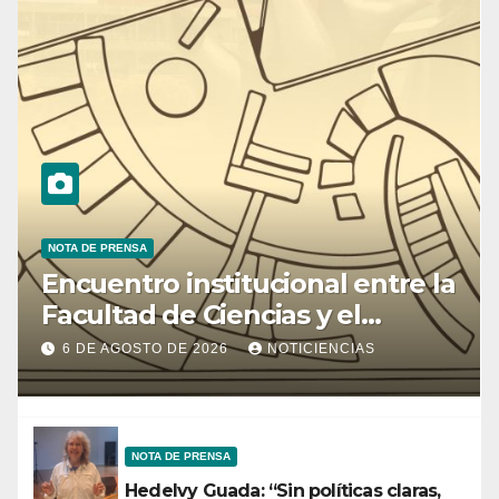
NOTA DE PRENSA
Encuentro institucional entre la
Facultad de Ciencias y el
Ministerio de Ciencia y
6 DE AGOSTO DE 2026
NOTICIENCIAS
Tecnología
NOTA DE PRENSA
Hedelvy Guada: “Sin políticas claras,