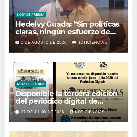
NOTA DE PRENSA
Hedelvy Guada: “Sin políticas
claras, ningún esfuerzo de
conservación rendirá frutos”
1 DE AGOSTO DE 2026
NOTICIENCIAS
NOTA DE PRENSA
Disponible la tercera edición
del periódico digital de
Noticiencias 2026
27 DE JULIO DE 2026
NOTICIENCIAS