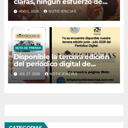
claras, ningún esfuerzo de
conservación rendirá frutos”
AGO 1, 2026
NOTICIENCIAS
NOTA DE PRENSA
Disponible la tercera edición
del periódico digital de
Noticiencias 2026
JUL 27, 2026
NOTICIENCIAS
CATEGORIAS