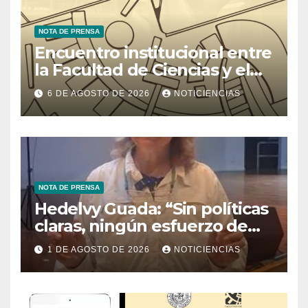
NOTA DE PRENSA
Encuentro institucional entre
la Facultad de Ciencias y el
Ministerio de Ciencia y
6 DE AGOSTO DE 2026
NOTICIENCIAS
Tecnología
NOTA DE PRENSA
Hedelvy Guada: “Sin políticas
claras, ningún esfuerzo de
conservación rendirá frutos”
1 DE AGOSTO DE 2026
NOTICIENCIAS