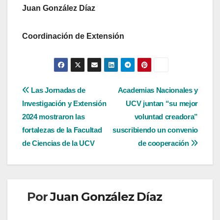
Juan González Díaz
Coordinación de Extensión
Navegación
Las Jornadas de
Academias Nacionales y
Investigación y Extensión
UCV juntan “su mejor
de
2024 mostraron las
voluntad creadora”
entradas
fortalezas de la Facultad
suscribiendo un convenio
de Ciencias de la UCV
de cooperación
Por
Juan González Díaz