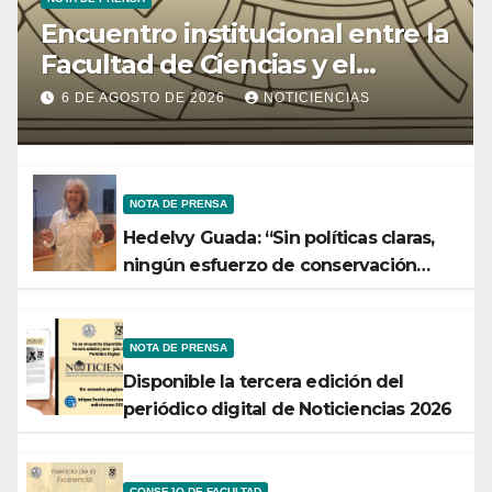
Encuentro institucional entre la
Facultad de Ciencias y el
Ministerio de Ciencia y
6 DE AGOSTO DE 2026
NOTICIENCIAS
Tecnología
NOTA DE PRENSA
Hedelvy Guada: “Sin políticas claras,
ningún esfuerzo de conservación
rendirá frutos”
NOTA DE PRENSA
Disponible la tercera edición del
periódico digital de Noticiencias 2026
CONSEJO DE FACULTAD