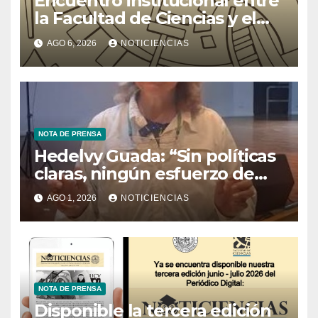
Encuentro institucional entre
la Facultad de Ciencias y el
Ministerio de Ciencia y
AGO 6, 2026
NOTICIENCIAS
Tecnología
NOTA DE PRENSA
Hedelvy Guada: “Sin políticas
claras, ningún esfuerzo de
conservación rendirá frutos”
AGO 1, 2026
NOTICIENCIAS
NOTA DE PRENSA
Disponible la tercera edición