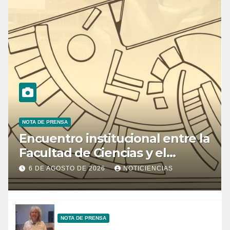
NOTA DE PRENSA
Encuentro institucional entre la
Facultad de Ciencias y el
Ministerio de Ciencia y
6 DE AGOSTO DE 2026
NOTICIENCIAS
Tecnología
NOTA DE PRENSA