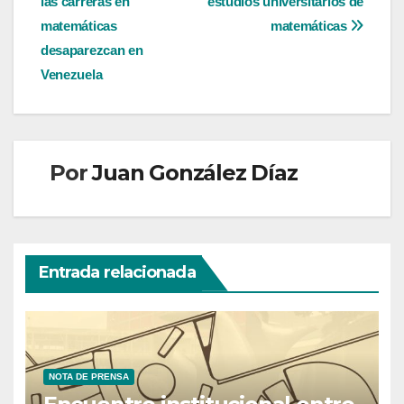
las carreras en
estudios universitarios de
entradas
matemáticas
matemáticas
desaparezcan en
Venezuela
Por
Juan González Díaz
Entrada relacionada
NOTA DE PRENSA