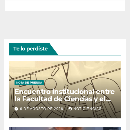
Te lo perdiste
NOTA DE PRENSA
Encuentro institucional entre
la Facultad de Ciencias y el
Ministerio de Ciencia y
6 DE AGOSTO DE 2026
NOTICIENCIAS
Tecnología