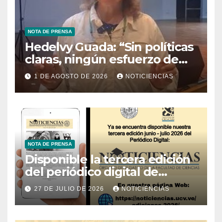
NOTA DE PRENSA
Hedelvy Guada: “Sin políticas
claras, ningún esfuerzo de
conservación rendirá frutos”
1 DE AGOSTO DE 2026
NOTICIENCIAS
NOTA DE PRENSA
Disponible la tercera edición
del periódico digital de
Noticiencias 2026
27 DE JULIO DE 2026
NOTICIENCIAS