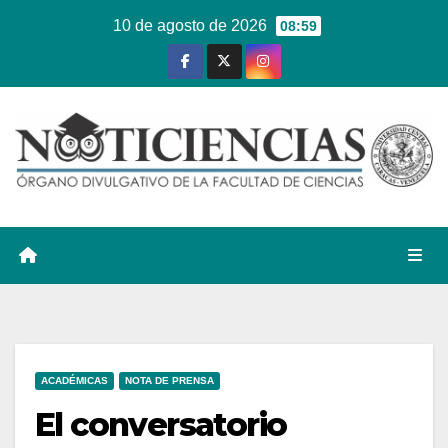
Ir
10 de agosto de 2026
08:59
al
contenido
ACADÉMICAS
NOTA DE PRENSA
El conversatorio