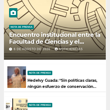
NOTA DE PRENSA
Encuentro institucional entre la
Facultad de Ciencias y el
Ministerio de Ciencia y
6 DE AGOSTO DE 2026
NOTICIENCIAS
Tecnología
NOTA DE PRENSA
Hedelvy Guada: “Sin políticas claras,
ningún esfuerzo de conservación
rendirá frutos”
NOTA DE PRENSA