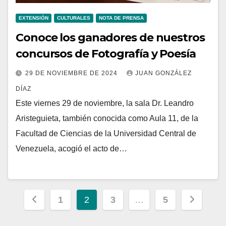
EXTENSIÓN
CULTURALES
NOTA DE PRENSA
Conoce los ganadores de nuestros
concursos de Fotografía y Poesía
29 DE NOVIEMBRE DE 2024
JUAN GONZÁLEZ
DÍAZ
Este viernes 29 de noviembre, la sala Dr. Leandro
Aristeguieta, también conocida como Aula 11, de la
Facultad de Ciencias de la Universidad Central de
Venezuela, acogió el acto de…
Paginación
1
2
3
…
5
de