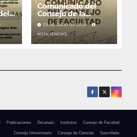
Comunicado del
del
Consejo de la
l de
Facultad de Ciencias
23 DE JULIO DE 2026
26
NOTICIENCIAS
d
Publicaciones
Decanato
Institutos
Consejo de Facultad
Consejo Universitario
Consejo de Ciencias
Suscríbete