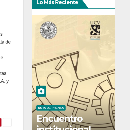
Lo Más Reciente
as
ata de
de
ntas
.A. y
NOTA DE PRENSA
Encuentro
institucional