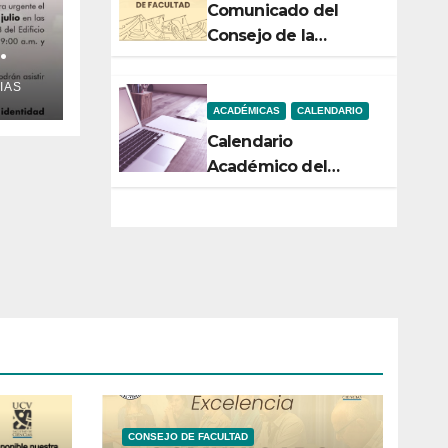
Comunicado del
Consejo de la
Facultad de Ciencias
tral
IAS
ACADÉMICAS
CALENDARIO
Calendario
Académico del
Semestre 2-2026
CONSEJO DE FACULTAD