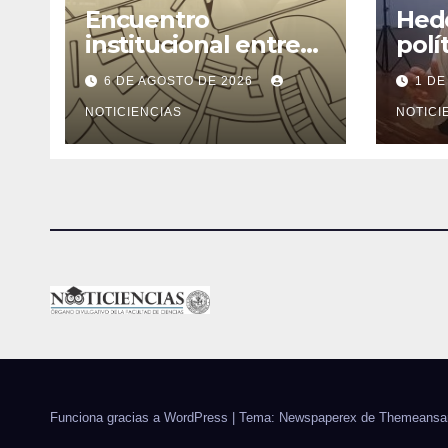
Encuentro
Hede
institucional entre
polí
la Facultad de
ning
6 DE AGOSTO DE 2026
1 DE
Ciencias y el
cons
Ministerio de
NOTICIENCIAS
rend
NOTICI
Ciencia y Tecnología
Funciona gracias a WordPress
|
Tema: Newspaperex de
Themeansa