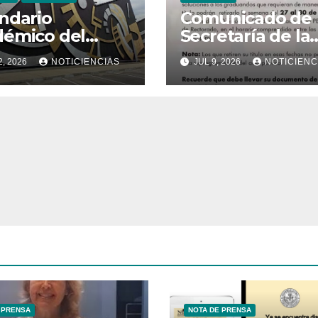
ndario
Comunicado de
émico del
Secretaría de la
stre 1-2026
Universidad Cen
2, 2026
NOTICIENCIAS
JUL 9, 2026
NOTICIENC
de Venezuela
 PRENSA
NOTA DE PRENSA