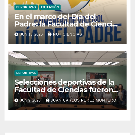
DEPORTIVAS
EXTENSIÓN
En el marco del Día del
Padre: la Facultad de Ciencias
invita a participar en una
JUN 15, 2026
NOTICIENCIAS
caimanera de voleibol
DEPORTIVAS
Selecciones deportivas de la
Facultad de Ciencias fueron
premiadas en el marco de los
JUN 9, 2026
JUAN CARLOS PEREZ MONTERO
Juegos Interescuelas 2026