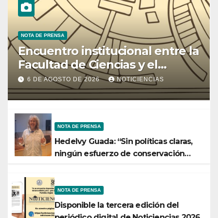
NOTA DE PRENSA
Encuentro institucional entre la
Facultad de Ciencias y el
Ministerio de Ciencia y
6 DE AGOSTO DE 2026
NOTICIENCIAS
Tecnología
NOTA DE PRENSA
Hedelvy Guada: “Sin políticas claras,
ningún esfuerzo de conservación
rendirá frutos”
NOTA DE PRENSA
Disponible la tercera edición del
periódico digital de Noticiencias 2026