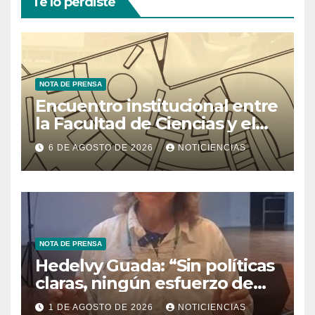
Te lo perdiste
NOTA DE PRENSA
Encuentro institucional entre
la Facultad de Ciencias y el
Ministerio de Ciencia y
6 DE AGOSTO DE 2026
NOTICIENCIAS
Tecnología
NOTA DE PRENSA
Hedelvy Guada: “Sin políticas
claras, ningún esfuerzo de
conservación rendirá frutos”
1 DE AGOSTO DE 2026
NOTICIENCIAS