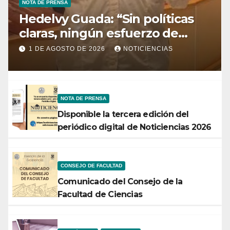
NOTA DE PRENSA
Hedelvy Guada: “Sin políticas
claras, ningún esfuerzo de
conservación rendirá frutos”
1 DE AGOSTO DE 2026
NOTICIENCIAS
NOTA DE PRENSA
Disponible la tercera edición del
periódico digital de Noticiencias 2026
CONSEJO DE FACULTAD
Comunicado del Consejo de la
Facultad de Ciencias