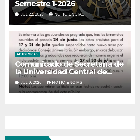
Semestre 1-2026
JUL 22, 2026
NOTICIENCIAS
ACADÉMICAS
Comunicado de Secretaría de
la Universidad Central de
Venezuela
JUL 9, 2026
NOTICIENCIAS