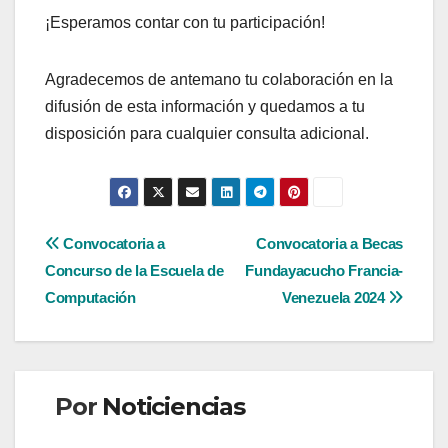
¡Esperamos contar con tu participación!
Agradecemos de antemano tu colaboración en la
difusión de esta información y quedamos a tu
disposición para cualquier consulta adicional.
Navegación
Convocatoria a
Convocatoria a Becas
Concurso de la Escuela de
Fundayacucho Francia-
de
Computación
Venezuela 2024
entradas
Por
Noticiencias