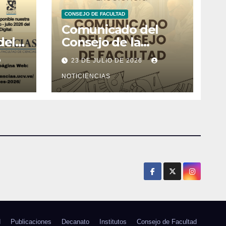
CONSEJO DE FACULTAD
Comunicado del
del
Consejo de la
l de
Facultad de Ciencias
23 DE JULIO DE 2026
26
NOTICIENCIAS
d
Publicaciones
Decanato
Institutos
Consejo de Facultad