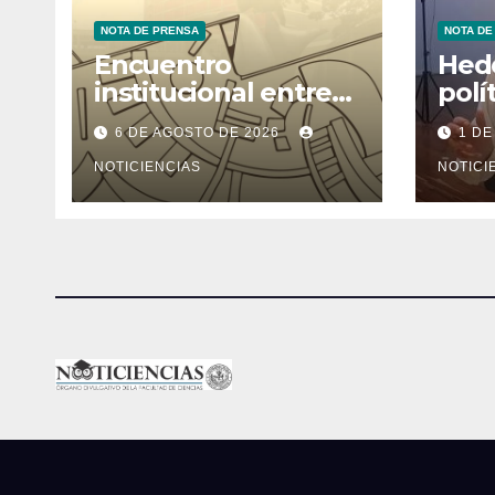
NOTA DE PRENSA
NOTA DE
Encuentro
Hede
institucional entre
polí
la Facultad de
ning
6 DE AGOSTO DE 2026
1 DE
Ciencias y el
cons
Ministerio de
NOTICIENCIAS
rend
NOTICI
Ciencia y Tecnología