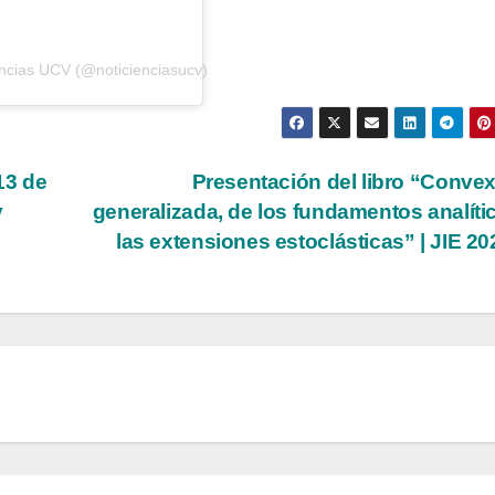
encias UCV (@noticienciasucv)
13 de
Presentación del libro “Conve
y
generalizada, de los fundamentos analíti
las extensiones estoclásticas” | JIE 2