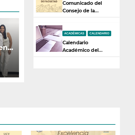
Comunicado del
Consejo de la
Facultad de Ciencias
ACADÉMICAS
CALENDARIO
Calendario
 en
Académico del
n la
Semestre 2-2026
ara