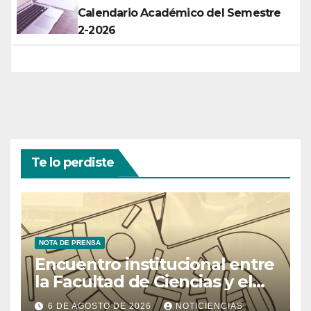
Calendario Académico del Semestre
2-2026
Te lo perdiste
NOTA DE PRENSA
Encuentro institucional entre
la Facultad de Ciencias y el
Ministerio de Ciencia y
6 DE AGOSTO DE 2026
NOTICIENCIAS