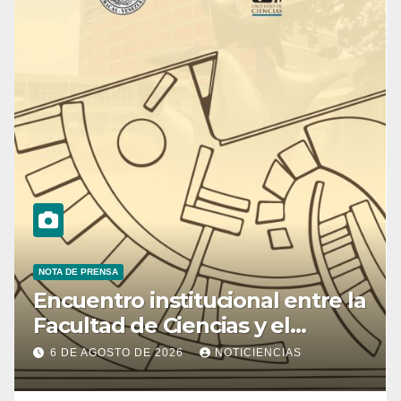
NOTA DE PRENSA
Encuentro institucional entre la
Facultad de Ciencias y el
Ministerio de Ciencia y
6 DE AGOSTO DE 2026
NOTICIENCIAS
Tecnología