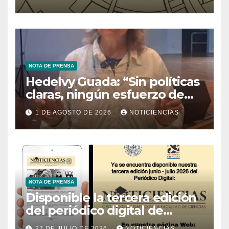
Tecnología
NOTA DE PRENSA
Hedelvy Guada: “Sin políticas
claras, ningún esfuerzo de
conservación rendirá frutos”
1 DE AGOSTO DE 2026
NOTICIENCIAS
NOTA DE PRENSA
Disponible la tercera edición
del periódico digital de
Noticiencias 2026
27 DE JULIO DE 2026
NOTICIENCIAS