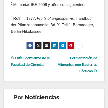
2
Memorias IBE 2006 y años subsiguientes.
3
Roth, I. 1977.
Fruits of angiosperms.
Handbuch
der Pflanzenanatomie. Bd. X. Teil 1. Borntraeger,
Berlin-Nikolassee.
Navegación
Difícil comienzo de la
Fermentación de
Facultad de Ciencias
Alimentos con Bacterias
de
Lácticas
entradas
Por
Noticiencias