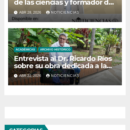
de las ciencias y formador de
generaciones
ABR 28, 2026
NOTICIENCIAS
ACADÉMICAS
ARCHIVO HISTÓRICO
Entrevista al Dr. Ricardo Ríos
sobre su obra dedicada a la
teoría de las martingalas
ABR 22, 2026
NOTICIENCIAS