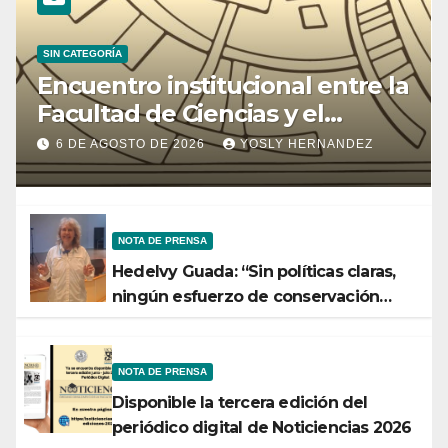
SIN CATEGORÍA
Encuentro institucional entre la
Facultad de Ciencias y el
Ministerio de Ciencia y
6 DE AGOSTO DE 2026
YOSLY HERNANDEZ
Tecnología
NOTA DE PRENSA
Hedelvy Guada: “Sin políticas claras,
ningún esfuerzo de conservación
rendirá frutos”
NOTA DE PRENSA
Disponible la tercera edición del
periódico digital de Noticiencias 2026