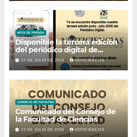
NOTA DE PRENSA
Disponible la tercera edición
del periódico digital de
Noticiencias 2026
27 DE JULIO DE 2026
NOTICIENCIAS
CONSEJO DE FACULTAD
Comunicado del Consejo de
la Facultad de Ciencias
23 DE JULIO DE 2026
NOTICIENCIAS