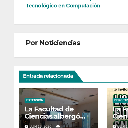
Tecnológico en Computación
de
entradas
Por
Noticiencias
Entrada relacionada
EXTENSIÓN
DEPORTI
La Facultad de
La F
Ciencias albergó
Cien
una charla acerca
part
JUN 19, 2026
JUN 1