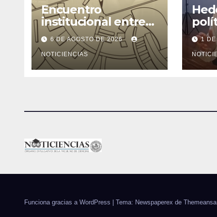
Encuentro
Hede
institucional entre
polí
la Facultad de
ning
6 DE AGOSTO DE 2026
1 DE
Ciencias y el
cons
Ministerio de
NOTICIENCIAS
rend
NOTICI
Ciencia y Tecnología
Funciona gracias a WordPress
|
Tema: Newspaperex de
Themeansa