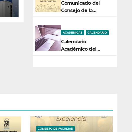
acia
Comunicado del
n
Consejo de la
Facultad de Ciencias
ACADÉMICAS
CALENDARIO
Calendario
Académico del
Semestre 2-2026
CONSEJO DE FACULTAD