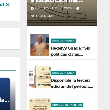
tad
entre la Facultad
6 DE AGOSTO DE 2026
de Ciencias y el
NOTICIENCIAS
Ministerio de
Ciencia y
NOTA DE PRENSA
Tecnología
Hedelvy Guada: “Sin
políticas claras,
ningún esfuerzo de
conservación rendirá
frutos”
NOTA DE PRENSA
Disponible la tercera
edición del periódico
digital de
la
Noticiencias 2026
CONSEJO DE FACULTAD