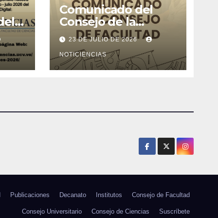
Comunicado del
del
Consejo de la
l de
Facultad de Ciencias
23 DE JULIO DE 2026
26
NOTICIENCIAS
d
Publicaciones
Decanato
Institutos
Consejo de Facultad
Consejo Universitario
Consejo de Ciencias
Suscríbete