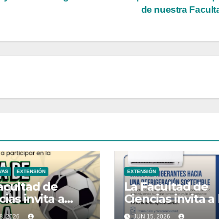
de nuestra Facul
VAS
EXTENSIÓN
EXTENSIÓN
acultad de
La Facultad de
cias invita a
Ciencias invita a 
icipar en la Liga
charla «Gases
8, 2026
JUN 15, 2026