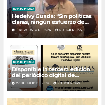
NOTA DE PRENSA
Hedelvy Guada: “Sin políticas
claras, ningún esfuerzo de
conservación rendirá frutos”
1 DE AGOSTO DE 2026
NOTICIENCIAS
NOTA DE PRENSA
Disponible la tercera edición
del periódico digital de
Noticiencias 2026
27 DE JULIO DE 2026
NOTICIENCIAS