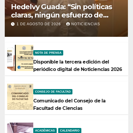
Hedelvy Guada: “Sin políticas
claras, ningún esfuerzo de
conservación rendirá frutos”
1 DE AGOSTO DE 2026
NOTICIENCIAS
NOTA DE PRENSA
Disponible la tercera edición del
periódico digital de Noticiencias 2026
CONSEJO DE FACULTAD
Comunicado del Consejo de la
Facultad de Ciencias
ACADÉMICAS
CALENDARIO