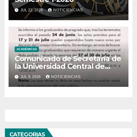
JUL 22, 2026
NOTICIENCIAS
ACADÉMICAS
Comunicado de Secretaría de
la Universidad Central de
Venezuela
JUL 9, 2026
NOTICIENCIAS
CATEGORIAS