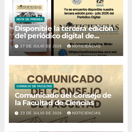
NOTA DE PRENSA
Disponible la tercera edición
del periódico digital de
Noticiencias 2026
27 DE JULIO DE 2026
NOTICIENCIAS
CONSEJO DE FACULTAD
Comunicado del Consejo de
la Facultad de Ciencias
23 DE JULIO DE 2026
NOTICIENCIAS