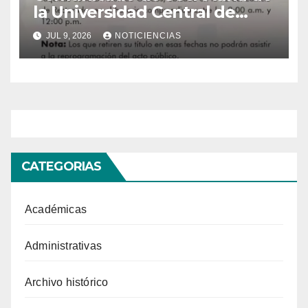
la Universidad Central de
Venezuela
JUL 9, 2026
NOTICIENCIAS
CATEGORIAS
Académicas
Administrativas
Archivo histórico