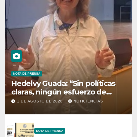
NOTA DE PRENSA
Hedelvy Guada: “Sin políticas
claras, ningún esfuerzo de
conservación rendirá frutos”
1 DE AGOSTO DE 2026
NOTICIENCIAS
NOTA DE PRENSA