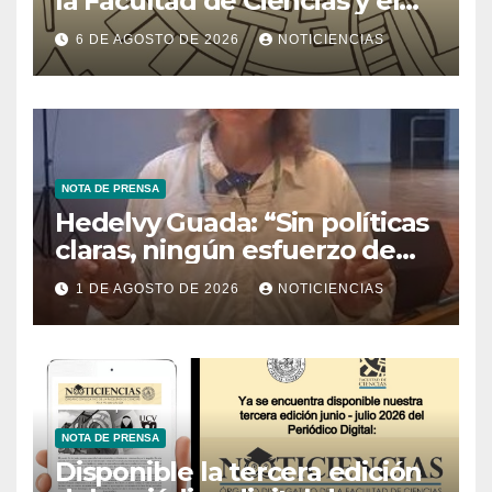
la Facultad de Ciencias y el
Ministerio de Ciencia y
6 DE AGOSTO DE 2026
NOTICIENCIAS
Tecnología
NOTA DE PRENSA
Hedelvy Guada: “Sin políticas
claras, ningún esfuerzo de
conservación rendirá frutos”
1 DE AGOSTO DE 2026
NOTICIENCIAS
NOTA DE PRENSA
Disponible la tercera edición