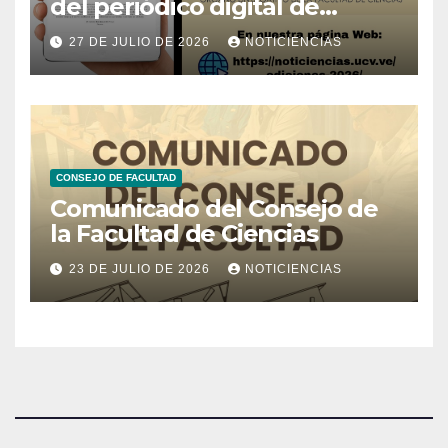
del periódico digital de
Noticiencias 2026
27 DE JULIO DE 2026
NOTICIENCIAS
CONSEJO DE FACULTAD
Comunicado del Consejo de
la Facultad de Ciencias
23 DE JULIO DE 2026
NOTICIENCIAS