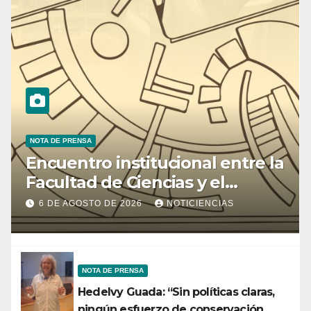
NOTA DE PRENSA
Encuentro institucional entre la
Facultad de Ciencias y el
Ministerio de Ciencia y
6 DE AGOSTO DE 2026
NOTICIENCIAS
Tecnología
NOTA DE PRENSA
Hedelvy Guada: “Sin políticas claras,
ningún esfuerzo de conservación