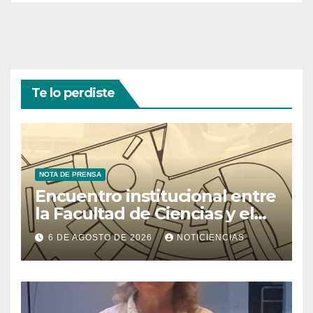
Te lo perdiste
NOTA DE PRENSA
Encuentro institucional entre
la Facultad de Ciencias y el
Ministerio de Ciencia y
6 DE AGOSTO DE 2026
NOTICIENCIAS
Tecnología