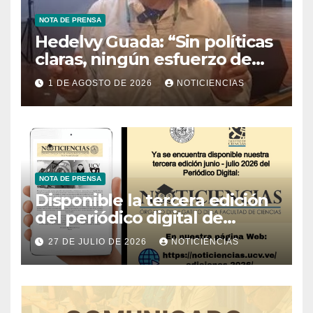
NOTA DE PRENSA
Hedelvy Guada: “Sin políticas
claras, ningún esfuerzo de
conservación rendirá frutos”
1 DE AGOSTO DE 2026
NOTICIENCIAS
NOTA DE PRENSA
Disponible la tercera edición
del periódico digital de
Noticiencias 2026
27 DE JULIO DE 2026
NOTICIENCIAS