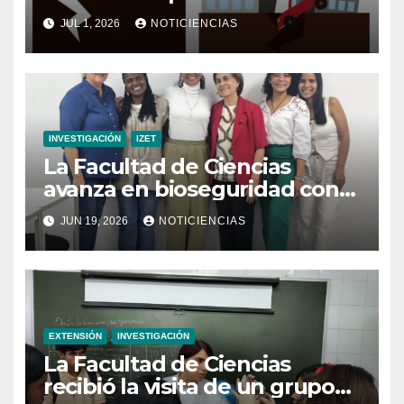
trabajo sobre el protocolo
JUL 1, 2026
NOTICIENCIAS
estratégico de actuación
después de un sismo
INVESTIGACIÓN
IZET
La Facultad de Ciencias
avanza en bioseguridad con
la validación del nuevo
JUN 19, 2026
NOTICIENCIAS
Manual para Laboratorios de
Microbiología Ambiental
EXTENSIÓN
INVESTIGACIÓN
La Facultad de Ciencias
recibió la visita de un grupo