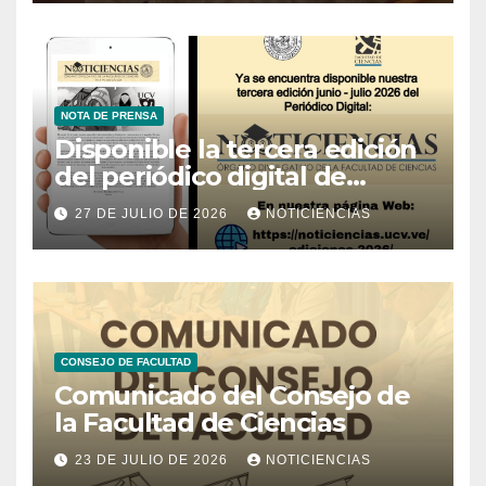
NOTA DE PRENSA
Disponible la tercera edición
del periódico digital de
Noticiencias 2026
27 DE JULIO DE 2026
NOTICIENCIAS
CONSEJO DE FACULTAD
Comunicado del Consejo de
la Facultad de Ciencias
23 DE JULIO DE 2026
NOTICIENCIAS