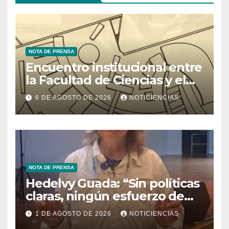
NOTA DE PRENSA
Encuentro institucional entre
la Facultad de Ciencias y el
Ministerio de Ciencia y
6 DE AGOSTO DE 2026
NOTICIENCIAS
Tecnología
NOTA DE PRENSA
Hedelvy Guada: “Sin políticas
claras, ningún esfuerzo de
conservación rendirá frutos”
1 DE AGOSTO DE 2026
NOTICIENCIAS