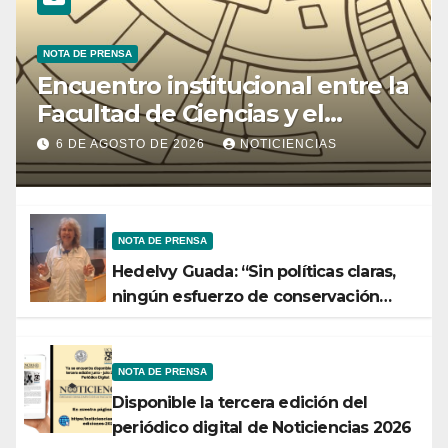
NOTA DE PRENSA
Encuentro institucional entre la
Facultad de Ciencias y el
Ministerio de Ciencia y
6 DE AGOSTO DE 2026
NOTICIENCIAS
Tecnología
NOTA DE PRENSA
Hedelvy Guada: “Sin políticas claras,
ningún esfuerzo de conservación
rendirá frutos”
NOTA DE PRENSA
Disponible la tercera edición del
periódico digital de Noticiencias 2026