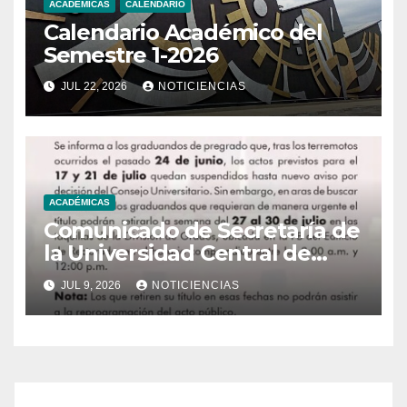
ACADÉMICAS
CALENDARIO
Calendario Académico del
Semestre 1-2026
JUL 22, 2026
NOTICIENCIAS
ACADÉMICAS
Comunicado de Secretaría de
la Universidad Central de
Venezuela
JUL 9, 2026
NOTICIENCIAS