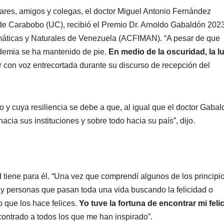
res, amigos y colegas, el doctor Miguel Antonio Fernández
de Carabobo (UC), recibió el Premio Dr. Arnoldo Gabaldón 202
áticas y Naturales de Venezuela (ACFIMAN). “A pesar de que
demia se ha mantenido de pie.
En medio de la oscuridad, la l
ir con voz entrecortada durante su discurso de recepción del
cuya resiliencia se debe a que, al igual que el doctor Gabal
ia sus instituciones y sobre todo hacia su país”, dijo.
d tiene para él. “Una vez que comprendí algunos de los principi
Hay personas que pasan toda una vida buscando la felicidad o
o que los hace felices.
Yo tuve la fortuna de encontrar mi feli
ntrado a todos los que me han inspirado”.