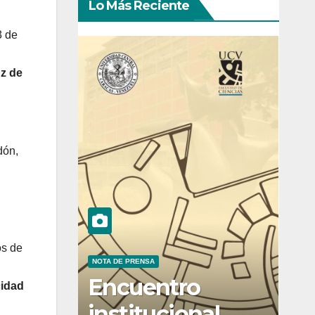
Lo Más Reciente
3 de
uz de
dón,
os de
NOTA DE PRENSA
Encuentro
cidad
institucional