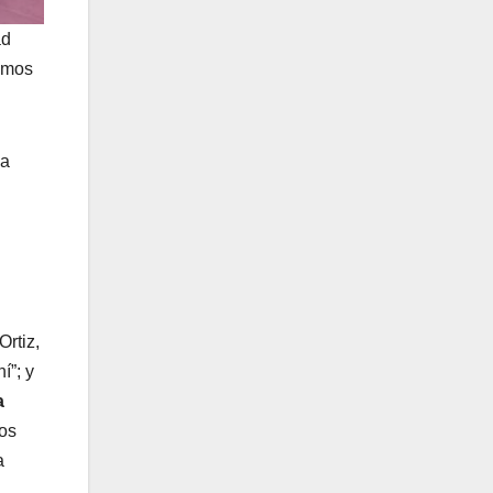
ad
simos
 a
Ortiz,
í”; y
a
mos
a