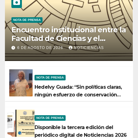
NOTA DE PRENSA
Encuentro institucional entre la
Facultad de Ciencias y el
Ministerio de Ciencia y
6 DE AGOSTO DE 2026
NOTICIENCIAS
Tecnología
NOTA DE PRENSA
Hedelvy Guada: “Sin políticas claras,
ningún esfuerzo de conservación
rendirá frutos”
NOTA DE PRENSA
Disponible la tercera edición del
periódico digital de Noticiencias 2026