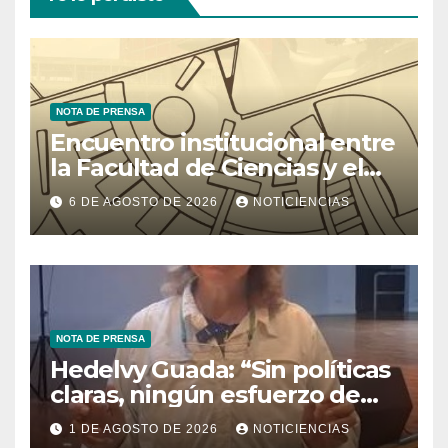
NOTA DE PRENSA
Encuentro institucional entre
la Facultad de Ciencias y el
Ministerio de Ciencia y
6 DE AGOSTO DE 2026
NOTICIENCIAS
Tecnología
NOTA DE PRENSA
Hedelvy Guada: “Sin políticas
claras, ningún esfuerzo de
conservación rendirá frutos”
1 DE AGOSTO DE 2026
NOTICIENCIAS