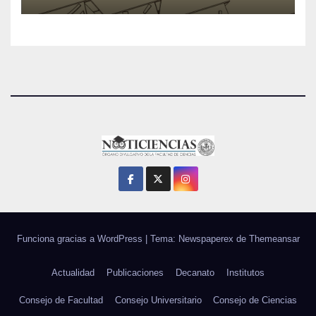
Funciona gracias a WordPress
|
Tema: Newspaperex de
Themeansar
Actualidad
Publicaciones
Decanato
Institutos
Consejo de Facultad
Consejo Universitario
Consejo de Ciencias