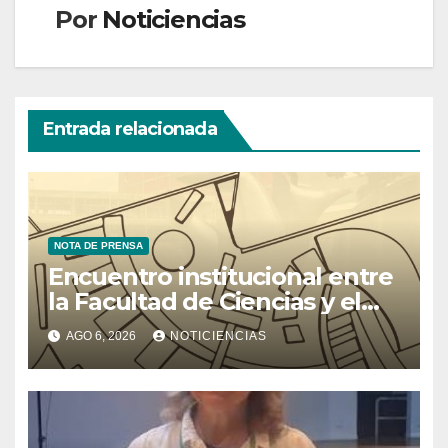
Por
Noticiencias
Entrada relacionada
NOTA DE PRENSA
Encuentro institucional entre
la Facultad de Ciencias y el
Ministerio de Ciencia y
AGO 6, 2026
NOTICIENCIAS
Tecnología