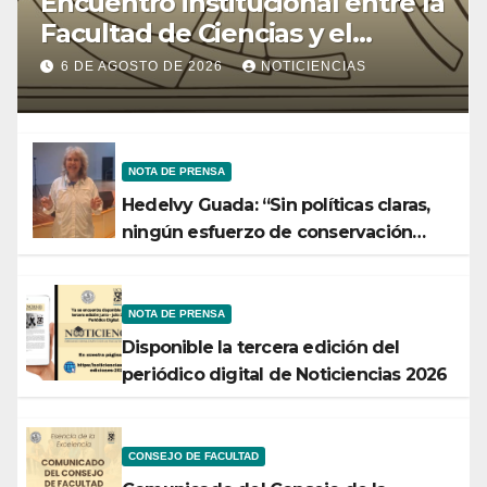
Encuentro institucional entre la
Facultad de Ciencias y el
Ministerio de Ciencia y
6 DE AGOSTO DE 2026
NOTICIENCIAS
Tecnología
NOTA DE PRENSA
Hedelvy Guada: “Sin políticas claras,
ningún esfuerzo de conservación
rendirá frutos”
NOTA DE PRENSA
Disponible la tercera edición del
periódico digital de Noticiencias 2026
CONSEJO DE FACULTAD