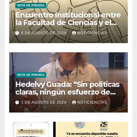
NOTA DE PRENSA
Encuentro institucional entre
la Facultad de Ciencias y el
Ministerio de Ciencia y
6 DE AGOSTO DE 2026
NOTICIENCIAS
Tecnología
NOTA DE PRENSA
Hedelvy Guada: “Sin políticas
claras, ningún esfuerzo de
conservación rendirá frutos”
1 DE AGOSTO DE 2026
NOTICIENCIAS