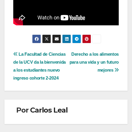
Navegación
La Facultad de Ciencias
Derecho a los alimentos
de la UCV da la bienvenida
para una vida y un futuro
de
a los estudiantes nuevo
mejores
entradas
ingreso cohorte 2-2024
Por
Carlos Leal