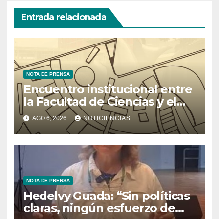
Entrada relacionada
NOTA DE PRENSA
Encuentro institucional entre
la Facultad de Ciencias y el
Ministerio de Ciencia y
AGO 6, 2026
NOTICIENCIAS
Tecnología
NOTA DE PRENSA
Hedelvy Guada: “Sin políticas
claras, ningún esfuerzo de