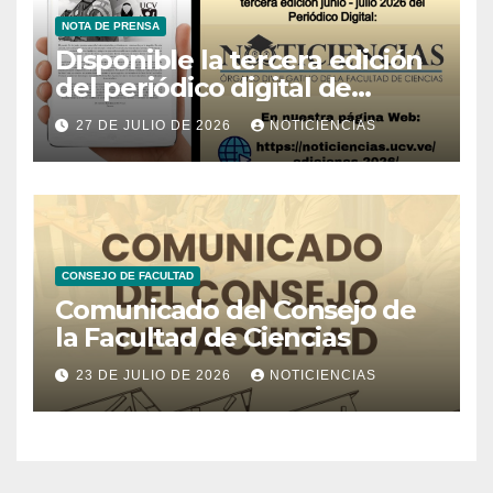
NOTA DE PRENSA
Disponible la tercera edición
del periódico digital de
Noticiencias 2026
27 DE JULIO DE 2026
NOTICIENCIAS
CONSEJO DE FACULTAD
Comunicado del Consejo de
la Facultad de Ciencias
23 DE JULIO DE 2026
NOTICIENCIAS