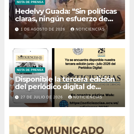
NOTA DE PRENSA
Hedelvy Guada: “Sin políticas
claras, ningún esfuerzo de
conservación rendirá frutos”
1 DE AGOSTO DE 2026
NOTICIENCIAS
NOTA DE PRENSA
Disponible la tercera edición
del periódico digital de
Noticiencias 2026
27 DE JULIO DE 2026
NOTICIENCIAS