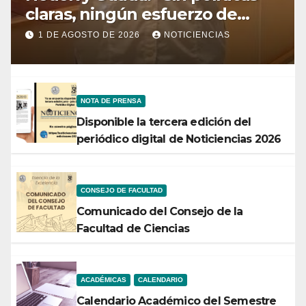
claras, ningún esfuerzo de
conservación rendirá frutos”
1 DE AGOSTO DE 2026
NOTICIENCIAS
NOTA DE PRENSA
Disponible la tercera edición del
periódico digital de Noticiencias 2026
CONSEJO DE FACULTAD
Comunicado del Consejo de la
Facultad de Ciencias
ACADÉMICAS
CALENDARIO
Calendario Académico del Semestre